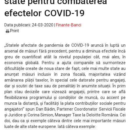
state pentru combaterea
efectelor COVID-19
Data publicarii: 24-03-2020 |
Finante-Banci
Print
„Statele afectate de pandemia de COVID-19 aruncă în luptă un
arsenal de măsuri fără precedent, pentru a diminua efectele încă
greu de cuantificat atât la nivelul populației cât, mai ales, în
economia globală. Pentru a ajuta companiile să surmonteze
dificultățile create de noua stare de fapt, cele mai multe state au
anunțat măsuri inclusiv în zona fiscală, majoritatea vizând
amânarea plății taxelor, în special cele datorate pentru angajați,
dar și scutiri de taxe sau de penalități în anumite situații. În prim
plan stau deciziile care vizează angajații, printre care se află
flexibilizarea programului și condițiilor de muncă, cu accent pe
munca la distanță, și facilități la plata contribuțiilor sociale pentru
angajatori” spun Dan Bădin, Partener Coordonator Servicii Fiscale
și Juridice și Corina Simion, Manager Taxe la Deloitte România. Cei
doi, dau ca și exemple câteva dintre cele mai importante măsuri
luate de alte state europene. Iată câteva exemple: