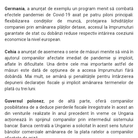
Germania
, a anunțat de exemplu un program menit să combată
efectele pandemiei de Covid-19 axat pe patru piloni principali:
flexibilizarea condițiilor de muncă, protejarea lichidităților
companiei prin amânarea plăților detaxe, accesul la împrumuturi
garantate de stat cu dobânzi reduse respectiv intărirea coeziunii
economice la nivel european.
Cehia
a anunțat de asemenea o serie de măsuri menite să vină în
ajutorul companiilor afectate imediat de pandemie și implciit,
aflate în dificultate. Una dintre cele mai importante astfel de
măsuri este dată de opțiunea de a accesa împrumuturi fără
dobândă. Mai mult, se amână și penalitățile pentru întârzierea
depunerii declarației fiscale și implicit amânarea termenelor de
plată cu trei luni.
Guvernul polonez
, pe de altă parte, oferă companiilor
posibilitatea de a deduce pierderile fiscale înregistrate în acest an
din veniturile realizate în anul precedent în vreme ce Ungaria
acționează în sprijinul companiilor prin intermediul sistemului
bancar. Banca centrală a Ungariei a solicitat în acest sens tuturor
băncilor comerciale amânarea de la plata ratelor a companiilor