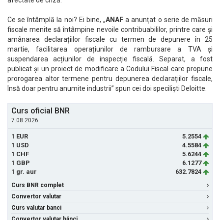
afectate de criză.
Ce se întâmplă la noi? Ei bine, „
ANAF
a anunțat o serie de măsuri
fiscale menite să întâmpine nevoile contribuabililor, printre care și
amânarea declarațiilor fiscale cu termen de depunere în 25
martie, facilitarea operațiunilor de rambursare a TVA și
suspendarea acțiunilor de inspecție fiscală. Separat, a fost
publicat și un proiect de modificare a Codului Fiscal care propune
prorogarea altor termene pentru depunerea declarațiilor fiscale,
însă doar pentru anumite industrii” spun cei doi speciliști Deloitte.
Curs oficial BNR
7.08.2026
1 EUR
5.2554
1 USD
4.5584
1 CHF
5.6244
1 GBP
6.1277
1 gr. aur
632.7824
Curs BNR complet
Convertor valutar
Curs valutar banci
Convertor valutar bănci