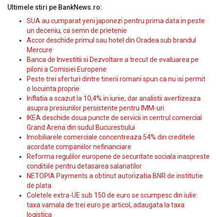
Ultimele stiri pe BankNews.ro:
SUA au cumparat yeni japonezi pentru prima data in peste
un deceniu, ca semn de prietenie
Accor deschide primul sau hotel din Oradea sub brandul
Mercure
Banca de Investitii si Dezvoltare a trecut de evaluarea pe
piloni a Comisiei Europene
Peste trei sferturi dintre tinerii romani spun ca nu isi permit
o locuinta proprie
Inflatia a scazut la 10,4% in iunie, dar analistii avertizeaza
asupra presiunilor persistente pentru IMM-uri
IKEA deschide doua puncte de servicii in centrul comercial
Grand Arena din sudul Bucurestiului
Imobiliarele comerciale concentreaza 54% din creditele
acordate companiilor nefinanciare
Reforma regulilor europene de securitate sociala inaspreste
conditiile pentru detasarea salariatilor
NETOPIA Payments a obtinut autorizatia BNR de institutie
de plata
Coletele extra-UE sub 150 de euro se scumpesc din iulie:
taxa vamala de trei euro pe articol, adaugata la taxa
logistica