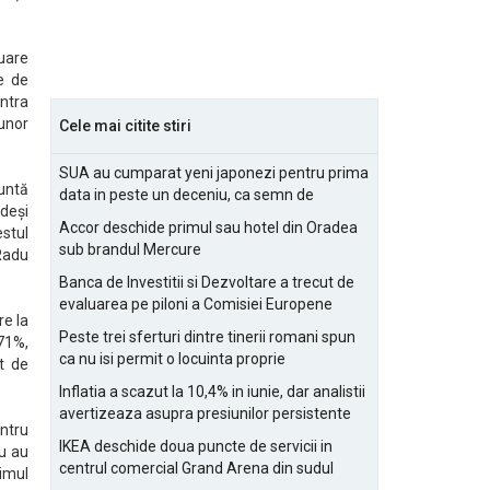
luare
e de
ntra
unor
Cele mai citite stiri
SUA au cumparat yeni japonezi pentru prima
runtă
data in peste un deceniu, ca semn de
 deși
prietenie
Accor deschide primul sau hotel din Oradea
estul
sub brandul Mercure
 Radu
Banca de Investitii si Dezvoltare a trecut de
evaluarea pe piloni a Comisiei Europene
re la
Peste trei sferturi dintre tinerii romani spun
71%,
ca nu isi permit o locuinta proprie
t de
Inflatia a scazut la 10,4% in iunie, dar analistii
avertizeaza asupra presiunilor persistente
entru
pentru IMM-uri
IKEA deschide doua puncte de servicii in
iu au
centrul comercial Grand Arena din sudul
timul