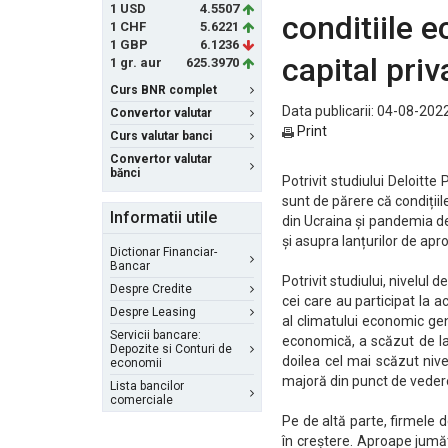
1 USD
4.5507
conditiile 
1 CHF
5.6221
1 GBP
6.1236
capital pri
1 gr. aur
625.3970
Curs BNR complet
Data publicarii: 04-08-2022
Convertor valutar
Print
Curs valutar banci
Convertor valutar
bănci
Potrivit studiului Deloitt
sunt de părere că condițiil
Informatii utile
din Ucraina și pandemia de
și asupra lanțurilor de apr
Dictionar Financiar-
Bancar
Potrivit studiului, nivelul
Despre Credite
cei care au participat la 
Despre Leasing
al climatului economic gen
Servicii bancare:
economică, a scăzut de la 
Depozite si Conturi de
doilea cel mai scăzut niv
economii
majoră din punct de vede
Lista bancilor
comerciale
Pe de altă parte, firmele d
în creștere. Aproape jumăt