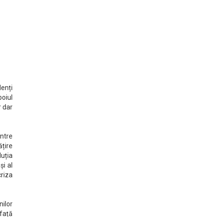
denți
boiul
r dar
intre
ățire
luția
și al
riza
nilor
 față