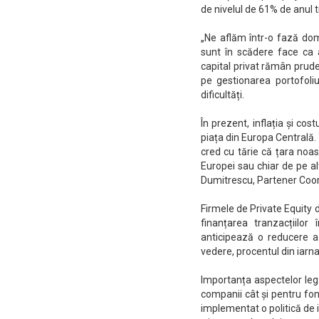
de nivelul de 61% de anul t
„Ne aflăm într-o fază dom
sunt în scădere face ca a
capital privat rămân prud
pe gestionarea portofoli
dificultăți.
În prezent, inflația și co
piața din Europa Centrală.
cred cu tărie că țara noas
Europei sau chiar de pe al
Dumitrescu, Partener Coor
Firmele de Private Equity 
finanțarea tranzacțiilo
anticipează o reducere a
vedere, procentul din iarna
Importanța aspectelor leg
companii cât și pentru fond
implementat o politică de i