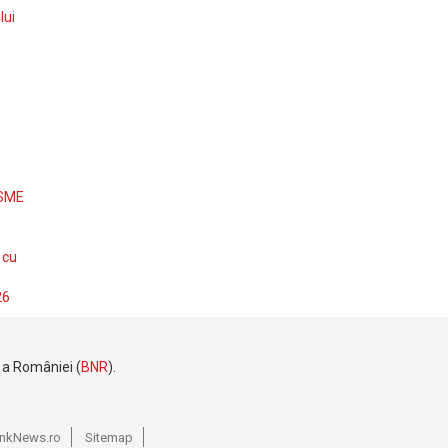
lui
 SME
 cu
26
e a României (
BNR
).
BankNews.ro
Sitemap