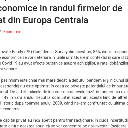
economice in randul firmelor de
vat din Europa Centrala
 |
Economie
e Private Equity (PE) Confidence Survey din acest an, 86% dintre respon
e economice se vor deteriora în lunile următoare în contextul în care răz
 Covid 19 au avut efecte puternice asupra achizițiilor, a ratei dobânzilo
ovizionare.
 de pesimism este chiar mai mare decât la debutul pandemiei și niciunul d
acest sondaj nu este optimist în ceea ce privește potențialul de îmbunăt
eral. De altfel, indicele de încredere care evoluează în tandem cu evo
149 în vara anului trecut la doar 58 în acest an, acesta fiind de altfel 
el istoric după toamna anului 2008, când ne-am confruntat cu ultima c
re economic.
e capital privat au încă apetit pentru tranzacționare, în ciuda incertitudi
ate dintre acestea spun că se vor concentra pe noi investiții (scădere