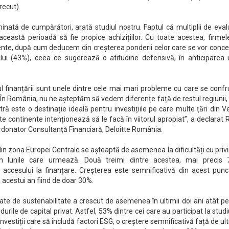
recut).
inată de cumpărători, arată studiul nostru. Faptul că multiplii de eva
ceastă perioadă să fie propice achizițiilor. Cu toate acestea, firmel
ente, după cum deducem din creșterea ponderii celor care se vor conce
ului (43%), ceea ce sugerează o atitudine defensivă, în anticiparea 
stul finanțării sunt unele dintre cele mai mari probleme cu care se conf
 În România, nu ne așteptăm să vedem diferențe față de restul regiunii,
tră este o destinație ideală pentru investițiile pe care multe țări din V
te continente intenționează să le facă în viitorul apropiat”, a declarat
donator Consultanță Financiară, Deloitte România.
din zona Europei Centrale se așteaptă de asemenea la dificultăți cu privi
r în lunile care urmează. Două treimi dintre acestea, mai precis 
 accesului la finanțare. Creșterea este semnificativă din acest punc
 acestui an fiind de doar 30%.
ate de sustenabilitate a crescut de asemenea în ultimii doi ani atât p
urile de capital privat. Astfel, 53% dintre cei care au participat la stud
nvestiții care să includă factori ESG, o creștere semnificativă față de ul