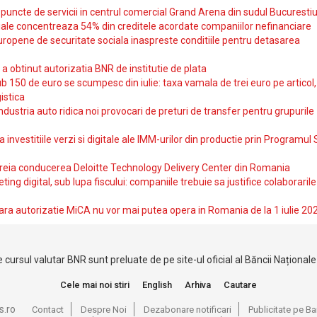
uncte de servicii in centrul comercial Grand Arena din sudul Bucurestiu
iale concentreaza 54% din creditele acordate companiilor nefinanciare
uropene de securitate sociala inaspreste conditiile pentru detasarea
obtinut autorizatia BNR de institutie de plata
b 150 de euro se scumpesc din iulie: taxa vamala de trei euro pe articol,
istica
ndustria auto ridica noi provocari de preturi de transfer pentru grupurile
investitiile verzi si digitale ale IMM-urilor din productie prin Programul
reia conducerea Deloitte Technology Delivery Center din Romania
ting digital, sub lupa fiscului: companiile trebuie sa justifice colaborarile
ara autorizatie MiCA nu vor mai putea opera in Romania de la 1 iulie 20
 cursul valutar BNR sunt preluate de pe site-ul oficial al Băncii Național
Cele mai noi stiri
English
Arhiva
Cautare
s.ro
Contact
Despre Noi
Dezabonare notificari
Publicitate pe 