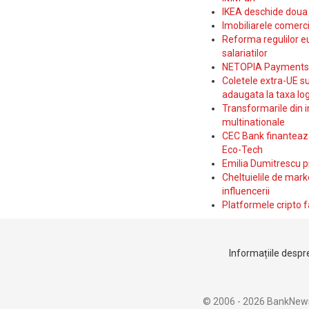
IKEA deschide doua p
Imobiliarele comerc
Reforma regulilor e
salariatilor
NETOPIA Payments a 
Coletele extra-UE su
adaugata la taxa log
Transformarile din i
multinationale
CEC Bank finanteaza 
Eco-Tech
Emilia Dumitrescu p
Cheltuielile de marke
influencerii
Platformele cripto f
Informațiile despre
© 2006 - 2026 BankNew