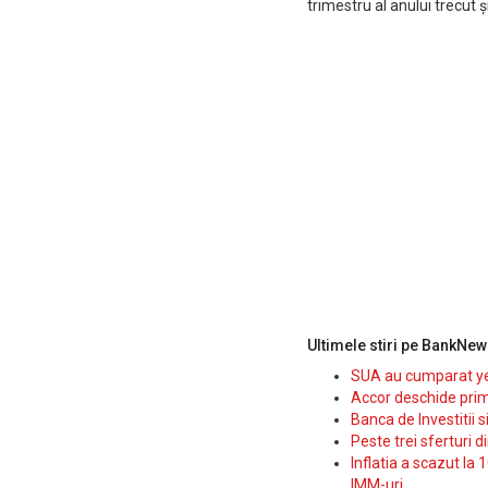
trimestru al anului trecut 
Ultimele stiri pe BankNew
SUA au cumparat yen
Accor deschide prim
Banca de Investitii 
Peste trei sferturi d
Inflatia a scazut la 
IMM-uri