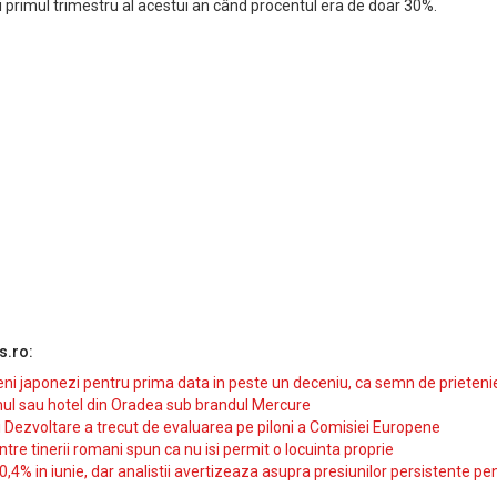
și primul trimestru al acestui an când procentul era de doar 30%.
s.ro:
i japonezi pentru prima data in peste un deceniu, ca semn de prieteni
ul sau hotel din Oradea sub brandul Mercure
si Dezvoltare a trecut de evaluarea pe piloni a Comisiei Europene
intre tinerii romani spun ca nu isi permit o locuinta proprie
10,4% in iunie, dar analistii avertizeaza asupra presiunilor persistente pe