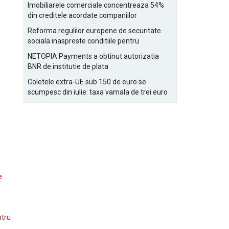
Bucurestiului
Imobiliarele comerciale concentreaza 54%
din creditele acordate companiilor
nefinanciare
Reforma regulilor europene de securitate
sociala inaspreste conditiile pentru
detasarea salariatilor
NETOPIA Payments a obtinut autorizatia
BNR de institutie de plata
Coletele extra-UE sub 150 de euro se
scumpesc din iulie: taxa vamala de trei euro
pe articol, adaugata la taxa logistica
e
ntru