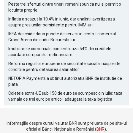
Peste trei sferturi dintre tinerii romani spun ca nu isi permit o
locuinta proprie
Inflatia a scazut la 10,4% in iunie, dar analistii avertizeaza
asupra presiunilor persistente pentru IMM-uri
IKEA deschide doua puncte de servicii in centrul comercial
Grand Arena din sudul Bucurestiului
Imobiliarele comerciale concentreaza 54% din creditele
acordate companiilor nefinanciare
Reforma regulilor europene de securitate sociala inaspreste
conditiile pentru detasarea salariatilor
NETOPIA Payments a obtinut autorizatia BNR de institutie de
plata
Coletele extra-UE sub 150 de euro se scumpesc din iulie: taxa
vamala de trei euro pe articol, adaugata la taxa logistica
Informațiile despre cursul valutar BNR sunt preluate de pe site-ul
oficial al Băncii Naționale a României (
BNR
).