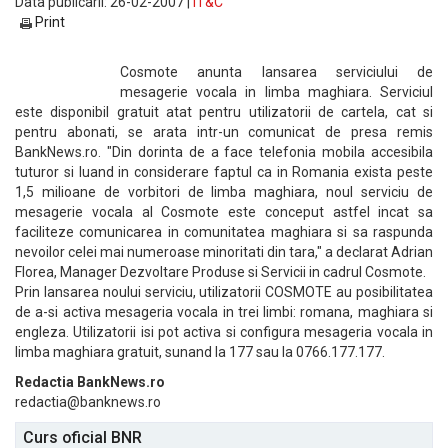
Data publicarii: 26-02-2007 |
IT&C
Print
Cosmote anunta lansarea serviciului de
mesagerie vocala in limba maghiara. Serviciul
este disponibil gratuit atat pentru utilizatorii de cartela, cat si
pentru abonati, se arata intr-un comunicat de presa remis
BankNews.ro. "Din dorinta de a face telefonia mobila accesibila
tuturor si luand in considerare faptul ca in Romania exista peste
1,5 milioane de vorbitori de limba maghiara, noul serviciu de
mesagerie vocala al Cosmote este conceput astfel incat sa
faciliteze comunicarea in comunitatea maghiara si sa raspunda
nevoilor celei mai numeroase minoritati din tara," a declarat Adrian
Florea, Manager Dezvoltare Produse si Servicii in cadrul Cosmote.
Prin lansarea noului serviciu, utilizatorii COSMOTE au posibilitatea
de a-si activa mesageria vocala in trei limbi: romana, maghiara si
engleza. Utilizatorii isi pot activa si configura mesageria vocala in
limba maghiara gratuit, sunand la 177 sau la 0766.177.177.
Redactia BankNews.ro
redactia@banknews.ro
Curs oficial BNR