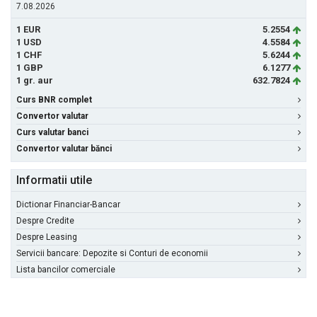
7.08.2026
1 EUR
5.2554
1 USD
4.5584
1 CHF
5.6244
1 GBP
6.1277
1 gr. aur
632.7824
Curs BNR complet
Convertor valutar
Curs valutar banci
Convertor valutar bănci
Informatii utile
Dictionar Financiar-Bancar
Despre Credite
Despre Leasing
Servicii bancare: Depozite si Conturi de economii
Lista bancilor comerciale