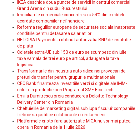
IKEA deschide doua puncte de servicii in centrul comercial
Grand Arena din sudul Bucurestiului
Imobiliarele comerciale concentreaza 54% din creditele
acordate companiilor nefinanciare
Reforma regulilor europene de securitate sociala inaspreste
conditiile pentru detasarea salariatilor
NETOPIA Payments a obtinut autorizatia BNR de institutie
de plata
Coletele extra-UE sub 150 de euro se scumpesc din iulie:
taxa vamala de trei euro pe articol, adaugata la taxa
logistica
Transformarile din industria auto ridica noi provocari de
preturi de transfer pentru grupurile multinationale
CEC Bank finanteaza investitiile verzi si digitale ale IMM-
urilor din productie prin Programul SME Eco-Tech
Emilia Dumitrescu preia conducerea Deloitte Technology
Delivery Center din Romania
Cheltuielile de marketing digital, sub lupa fiscului: companiile
trebuie sa justifice colaborarile cu influencerii
Platformele cripto fara autorizatie MiCA nu vor mai putea
opera in Romania de la 1 iulie 2026