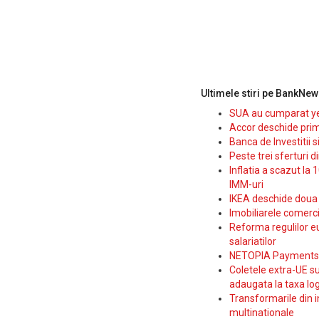
Ultimele stiri pe BankNew
SUA au cumparat yen
Accor deschide prim
Banca de Investitii 
Peste trei sferturi d
Inflatia a scazut la 
IMM-uri
IKEA deschide doua p
Imobiliarele comerc
Reforma regulilor e
salariatilor
NETOPIA Payments a 
Coletele extra-UE su
adaugata la taxa log
Transformarile din i
multinationale