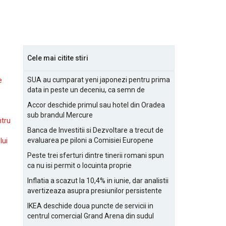
Cele mai citite stiri
SUA au cumparat yeni japonezi pentru prima
e
data in peste un deceniu, ca semn de
prietenie
Accor deschide primul sau hotel din Oradea
sub brandul Mercure
ntru
Banca de Investitii si Dezvoltare a trecut de
evaluarea pe piloni a Comisiei Europene
lui
Peste trei sferturi dintre tinerii romani spun
ca nu isi permit o locuinta proprie
Inflatia a scazut la 10,4% in iunie, dar analistii
avertizeaza asupra presiunilor persistente
pentru IMM-uri
IKEA deschide doua puncte de servicii in
centrul comercial Grand Arena din sudul