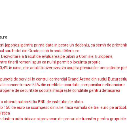
s.ro:
i japonezi pentru prima data in peste un deceniu, ca semn de prieteni
ul sau hotel din Oradea sub brandul Mercure
si Dezvoltare a trecut de evaluarea pe piloni a Comisiei Europene
intre tinerii romani spun ca nu isi permit o locuinta proprie
10,4% in iunie, dar analistii avertizeaza asupra presiunilor persistente pe
uncte de servicii in centrul comercial Grand Arena din sudul Bucurestiu
iale concentreaza 54% din creditele acordate companiilor nefinanciare
uropene de securitate sociala inaspreste conditiile pentru detasarea
obtinut autorizatia BNR de institutie de plata
b 150 de euro se scumpesc din iulie: taxa vamala de trei euro pe articol,
istica
ndustria auto ridica noi provocari de preturi de transfer pentru grupurile