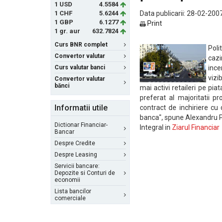
1 USD
4.5584
1 CHF
5.6244
Data publicarii: 28-02-2007
1 GBP
6.1277
Print
1 gr. aur
632.7824
Curs BNR complet
Poli
Convertor valutar
cazi
Curs valutar banci
inc
vizi
Convertor valutar
bănci
mai activi retaileri pe piat
preferat al majoritatii p
Informatii utile
contract de inchiriere cu 
banca", spune Alexandru Pr
Dictionar Financiar-
Integral in
Ziarul Financiar
Bancar
Despre Credite
Despre Leasing
Servicii bancare:
Depozite si Conturi de
economii
Lista bancilor
comerciale