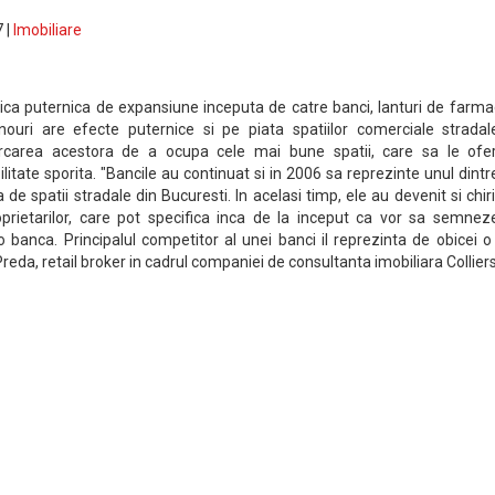
 |
Imobiliare
tica puternica de expansiune inceputa de catre banci, lanturi de farmac
nouri are efecte puternice si pe piata spatiilor comerciale stradale
ercarea acestora de a ocupa cele mai bune spatii, care sa le ofe
bilitate sporita. "Bancile au continuat si in 2006 sa reprezinte unul dintr
a de spatii stradale din Bucuresti. In acelasi timp, ele au devenit si chir
roprietarilor, care pot specifica inca de la inceput ca vor sa semnez
o banca. Principalul competitor al unei banci il reprezinta de obicei o
eda, retail broker in cadrul companiei de consultanta imobiliara Colliers