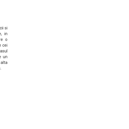
ii si
, in
re o
e cei
iasul
e un
 alta
.