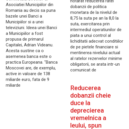
hotarat reducerea ratei
Asociatiei Municipiilor din
dobanzii de politica
Romania au decis sa puna
monetara de la nivelul de
bazele unei Banci a
8,75 la suta pe an la 8,0 la
Municipiilor si a unei
suta, exercitarea prin
televiziuni. Ideea unei Banci
intermediul operatiunilor de
a Municipiilor a fost
piata a unui control al
propusa de primarul
lichiditatii adecvat conditiilor
Capitalei, Adrian Videanu.
de pe pietele financiare si
Acesta sustine ca o
mentinerea nivelului actual
asemenea banca este o
al ratelor rezervelor minime
practica Europeana. "Banca
obligatorii, se arata intr-un
Moscovei are, de exemplu,
comunicat de
active in valoare de 138
miliarde euro, fata de 9
miliarde
Reducerea
dobanzii cheie
duce la
deprecierea
vremelnica a
leului, spun