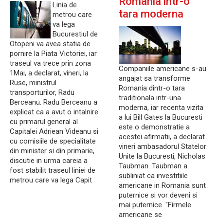
Romania intr-o
Linia de
tara moderna
metrou care
va lega
Bucurestiul de
Otopeni va avea statia de
pornire la Piata Victoriei, iar
traseul va trece prin zona
Companiile americane s-au
1Mai, a declarat, vineri, la
angajat sa transforme
Ruse, ministrul
Romania dintr-o tara
transporturilor, Radu
traditionala intr-una
Berceanu. Radu Berceanu a
moderna, iar recenta vizita
explicat ca a avut o intalnire
a lui Bill Gates la Bucuresti
cu primarul general al
este o demonstratie a
Capitalei Adriean Videanu si
acestei afirmatii, a declarat
cu comisiile de specialitate
vineri ambasadorul Statelor
din minister si din primarie,
Unite la Bucuresti, Nicholas
discutie in urma careia a
Taubman. Taubman a
fost stabilit traseul liniei de
subliniat ca investitiile
metrou care va lega Capit
americane in Romania sunt
puternice si vor deveni si
mai puternice. "Firmele
americane se