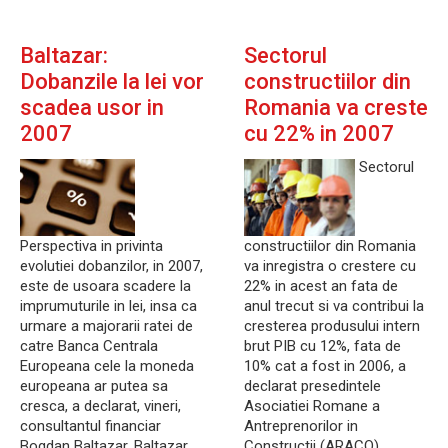
Baltazar:
Sectorul
Dobanzile la lei vor
constructiilor din
scadea usor in
Romania va creste
2007
cu 22% in 2007
Sectorul
Perspectiva in privinta
constructiilor din Romania
evolutiei dobanzilor, in 2007,
va inregistra o crestere cu
este de usoara scadere la
22% in acest an fata de
imprumuturile in lei, insa ca
anul trecut si va contribui la
urmare a majorarii ratei de
cresterea produsului intern
catre Banca Centrala
brut PIB cu 12%, fata de
Europeana cele la moneda
10% cat a fost in 2006, a
europeana ar putea sa
declarat presedintele
cresca, a declarat, vineri,
Asociatiei Romane a
consultantul financiar
Antreprenorilor in
Bogdan Baltazar. Baltazar
Constructii (ARACO),