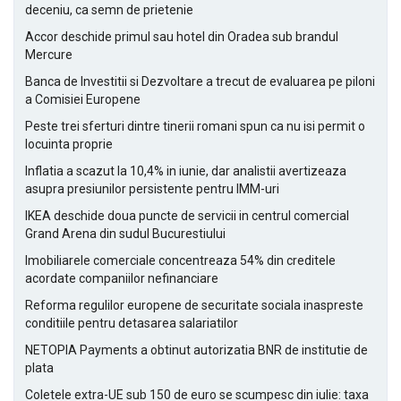
deceniu, ca semn de prietenie
Accor deschide primul sau hotel din Oradea sub brandul
Mercure
Banca de Investitii si Dezvoltare a trecut de evaluarea pe piloni
a Comisiei Europene
Peste trei sferturi dintre tinerii romani spun ca nu isi permit o
locuinta proprie
Inflatia a scazut la 10,4% in iunie, dar analistii avertizeaza
asupra presiunilor persistente pentru IMM-uri
IKEA deschide doua puncte de servicii in centrul comercial
Grand Arena din sudul Bucurestiului
Imobiliarele comerciale concentreaza 54% din creditele
acordate companiilor nefinanciare
Reforma regulilor europene de securitate sociala inaspreste
conditiile pentru detasarea salariatilor
NETOPIA Payments a obtinut autorizatia BNR de institutie de
plata
Coletele extra-UE sub 150 de euro se scumpesc din iulie: taxa