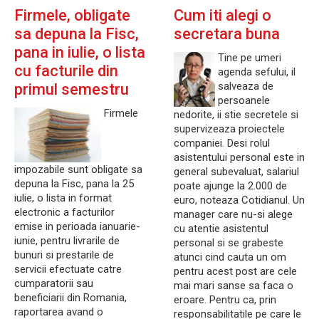
Firmele, obligate
Cum iti alegi o
sa depuna la Fisc,
secretara buna
pana in iulie, o lista
Tine pe umeri
cu facturile din
agenda sefului, il
salveaza de
primul semestru
persoanele
Firmele
nedorite, ii stie secretele si
supervizeaza proiectele
companiei. Desi rolul
asistentului personal este in
impozabile sunt obligate sa
general subevaluat, salariul
depuna la Fisc, pana la 25
poate ajunge la 2.000 de
iulie, o lista in format
euro, noteaza Cotidianul. Un
electronic a facturilor
manager care nu-si alege
emise in perioada ianuarie-
cu atentie asistentul
iunie, pentru livrarile de
personal si se grabeste
bunuri si prestarile de
atunci cind cauta un om
servicii efectuate catre
pentru acest post are cele
cumparatorii sau
mai mari sanse sa faca o
beneficiarii din Romania,
eroare. Pentru ca, prin
raportarea avand o
responsabilitatile pe care le