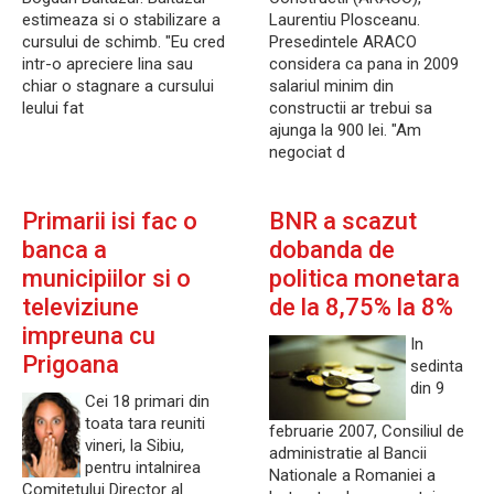
estimeaza si o stabilizare a
Laurentiu Plosceanu.
cursului de schimb. "Eu cred
Presedintele ARACO
intr-o apreciere lina sau
considera ca pana in 2009
chiar o stagnare a cursului
salariul minim din
leului fat
constructii ar trebui sa
ajunga la 900 lei. "Am
negociat d
Primarii isi fac o
BNR a scazut
banca a
dobanda de
municipiilor si o
politica monetara
televiziune
de la 8,75% la 8%
impreuna cu
In
Prigoana
sedinta
din 9
Cei 18 primari din
toata tara reuniti
februarie 2007, Consiliul de
vineri, la Sibiu,
administratie al Bancii
pentru intalnirea
Nationale a Romaniei a
Comitetului Director al