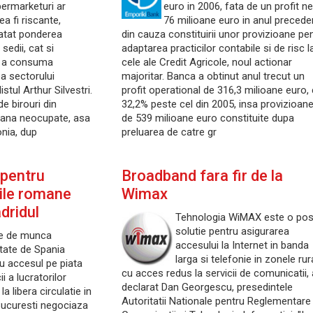
ermarketuri ar
euro in 2006, fata de un profit ne
ea fi riscante,
76 milioane euro in anul precede
 atat ponderea
din cauza constituirii unor provizioane pe
sedii, cat si
adaptarea practicilor contabile si de risc l
e a consuma
cele ale Credit Agricole, noul actionar
a sectorului
majoritar. Banca a obtinut anul trecut un
stul Arthur Silvestri.
profit operational de 316,3 milioane euro,
de birouri din
32,2% peste cel din 2005, insa provizioane
ana neocupate, asa
de 539 milioane euro constituite dupa
nia, dup
preluarea de catre gr
 pentru
Broadband fara fir de la
tile romane
Wimax
dridul
Tehnologia WiMAX este o posi
solutie pentru asigurarea
le de munca
accesului la Internet in banda
itate de Spania
larga si telefonie in zonele rur
u accesul pe piata
cu acces redus la servicii de comunicatii, 
i a lucratorilor
declarat Dan Georgescu, presedintele
a libera circulatie in
Autoritatii Nationale pentru Reglementare 
 Bucuresti negociaza