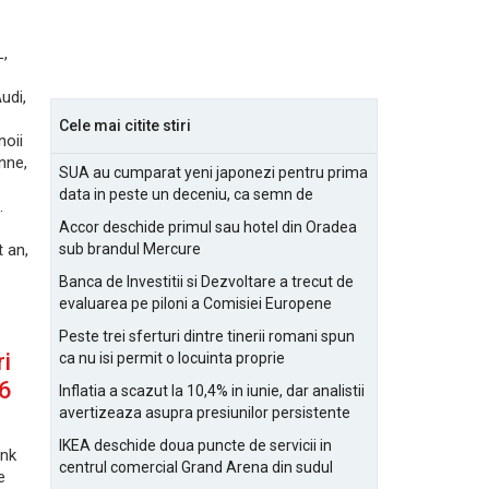
,
udi,
Cele mai citite stiri
noii
nne,
SUA au cumparat yeni japonezi pentru prima
data in peste un deceniu, ca semn de
.
prietenie
Accor deschide primul sau hotel din Oradea
 an,
sub brandul Mercure
Banca de Investitii si Dezvoltare a trecut de
evaluarea pe piloni a Comisiei Europene
Peste trei sferturi dintre tinerii romani spun
ri
ca nu isi permit o locuinta proprie
06
Inflatia a scazut la 10,4% in iunie, dar analistii
avertizeaza asupra presiunilor persistente
pentru IMM-uri
IKEA deschide doua puncte de servicii in
ank
centrul comercial Grand Arena din sudul
e