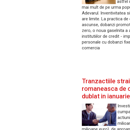
astfel 
mai mult de pe urma popu
Adevarul. Inventivitatea 
are limite. La practica d
ascunse, dobanzi promot
zero, o noua gaselnita a 
institutiilor de credit - i
personale cu dobanzi fixe
comercia
Tranzactiile strai
romaneasca de c
dublat in ianuarie
Investi
cumpar
actiun
milioa
milioane euro), de aproa