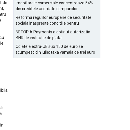
Bucurestiului
t de
Imobiliarele comerciale concentreaza 54%
nt,
din creditele acordate companiilor
ntru
nefinanciare
Reforma regulilor europene de securitate
a
sociala inaspreste conditiile pentru
detasarea salariatilor
NETOPIA Payments a obtinut autorizatia
 cu
BNR de institutie de plata
le
Coletele extra-UE sub 150 de euro se
scumpesc din iulie: taxa vamala de trei euro
pe articol, adaugata la taxa logistica
bila
ale
a
in