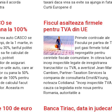
ia il acorda
taxarii daca vrea sa evite sa ajunga in fat
tra
Curtii Europene d
CO se
Fiscul asalteaza firmele
na la 100%
pentru TVA din UE
area auto CASCO se
Primele controale ale
i, de la 1 martie, in
Fiscului pe partea de 
 30%, tariful politei
pot gasi firmele total
sa fie calculat de
nepregatite pentru
, potrivit
cerintele fiscale comunitare. In citeva luni
or de asigurari.
incep inspectiile legate de inregistrarea
e-urile auto, care ar
tranzactiilor cu TVA, a avertizat Jean-Ma
ilor cu pana la 50%.
Cambien, Partner-Taxation Services la
iar de 100% pentru
compania de consultanta Ernst&Young,
e de calculul facut
noteaza Cotidianul. "Incep inspectiile TVA.
ilor. Aceasta m
cauza ca legislatia este noua pentru
Romania, autoritatile a
de 100 de euro
Banca Tiriac, data in judeca