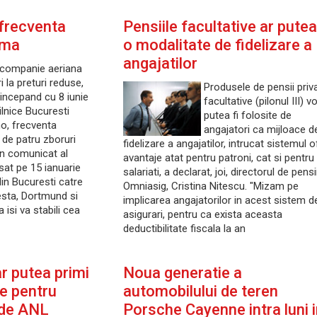
 frecventa
Pensiile facultative ar putea
oma
o modalitate de fidelizare a
angajatilor
, companie aeriana
i la preturi reduse,
Produsele de pensii priv
incepand cu 8 iunie
facultative (pilonul III) v
ilnice Bucuresti
putea fi folosite de
o, frecventa
angajatori ca mijloace d
, de patru zboruri
fidelizare a angajatilor, intrucat sistemul 
n comunicat al
avantaje atat pentru patroni, cat si pentru
sat pe 15 ianuarie
salariati, a declarat, joi, directorul de pensii
in Bucuresti catre
Omniasig, Cristina Nitescu. "Mizam pe
sta, Dortmund si
implicarea angajatorilor in acest sistem d
isi va stabili cea
asigurari, pentru ca exista aceasta
deductibilitate fiscala la an
ar putea primi
Noua generatie a
le pentru
automobilului de teren
e de ANL
Porsche Cayenne intra luni 