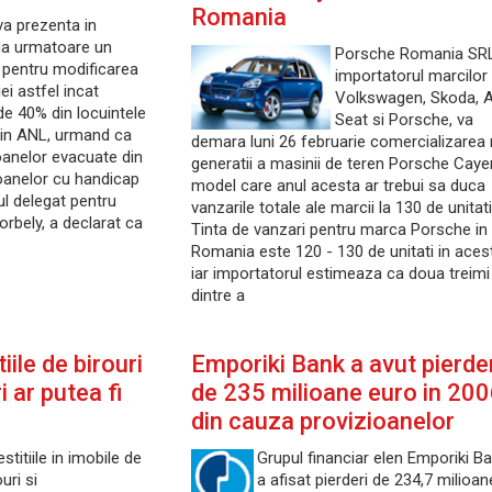
Romania
a prezenta in
da urmatoare un
Porsche Romania SRL
 pentru modificarea
importatorul marcilor
iei astfel incat
Volkswagen, Skoda, A
de 40% din locuintele
Seat si Porsche, va
prin ANL, urmand ca
demara luni 26 februarie comercializarea 
oanelor evacuate din
generatii a masinii de teren Porsche Caye
oanelor cu handicap
model care anul acesta ar trebui sa duca
ul delegat pentru
vanzarile totale ale marcii la 130 de unitati
Borbely, a declarat ca
Tinta de vanzari pentru marca Porsche in
Romania este 120 - 130 de unitati in acest
iar importatorul estimeaza ca doua treimi
dintre a
tiile de birouri
Emporiki Bank a avut pierde
 ar putea fi
de 235 milioane euro in 20
din cauza provizioanelor
estitiile in imobile de
Grupul financiar elen Emporiki B
ouri si
a afisat pierderi de 234,7 milioan