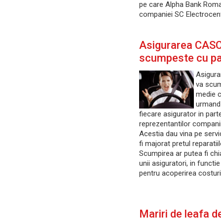
pe care Alpha Bank Roman
companiei SC Electrocen
Asigurarea CAS
scumpeste cu pa
Asigur
va scump
medie cu
urmand 
fiecare asigurator in parte
reprezentantilor companiil
Acestia dau vina pe servic
fi majorat pretul reparati
Scumpirea ar putea fi ch
unii asiguratori, in functi
pentru acoperirea costur
Mariri de leafa 