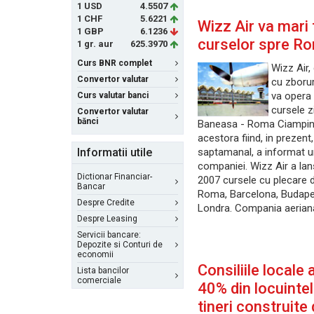
1 USD
4.5507
1 CHF
5.6221
Wizz Air va mari
1 GBP
6.1236
curselor spre R
1 gr. aur
625.3970
Curs BNR complet
Wizz Air
Convertor valutar
cu zborur
va opera 
Curs valutar banci
cursele z
Convertor valutar
bănci
Baneasa - Roma Ciampin
acestora fiind, in prezent
Informatii utile
saptamanal, a informat u
companiei. Wizz Air a lan
Dictionar Financiar-
2007 cursele cu plecare d
Bancar
Roma, Barcelona, Budape
Despre Credite
Londra. Compania aeriana 
Despre Leasing
Servicii bancare:
Depozite si Conturi de
economii
Consiliile locale 
Lista bancilor
comerciale
40% din locuinte
tineri construit