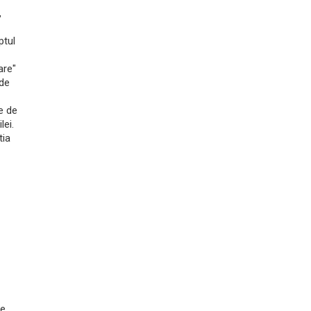
,
ptul
are"
 de
e de
lei.
tia
se