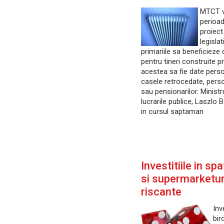
MTCT v
perioa
proiect
legislat
primariile sa beneficieze 
pentru tineri construite 
acestea sa fie date pers
casele retrocedate, pers
sau pensionarilor. Ministr
lucrarile publice, Laszlo 
in cursul saptaman
Investitiile in spa
si supermarketuri
riscante
Inv
bir