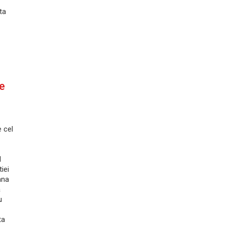
ta
ie
e cel
l
iei
ana
a
u
ta