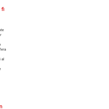
 fi
ate
or
e
ofera
 al
e
in