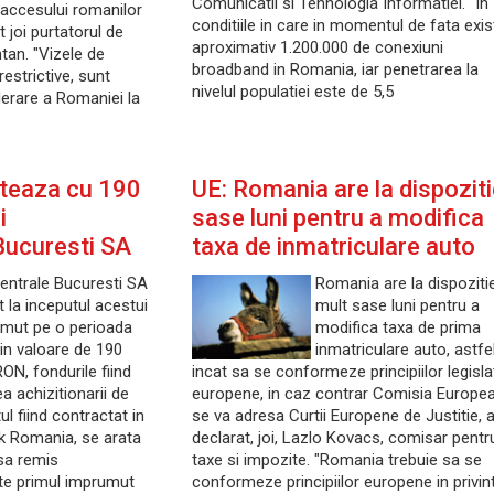
Comunicatii si Tehnologia Informatiei. "In
 accesului romanilor
conditiile in care in momentul de fata exis
t joi purtatorul de
aproximativ 1.200.000 de conexiuni
tan. "Vizele de
broadband in Romania, iar penetrarea la
estrictive, sunt
nivelul populatiei este de 5,5
derare a Romaniei la
nteaza cu 190
UE: Romania are la dispozit
i
sase luni pentru a modifica
Bucuresti SA
taxa de inmatriculare auto
entrale Bucuresti SA
Romania are la dispoziti
 la inceputul acestui
mult sase luni pentru a
umut pe o perioada
modifica taxa de prima
 in valoare de 190
inmatriculare auto, astfe
ON, fondurile fiind
incat sa se conformeze principiilor legislat
a achizitionarii de
europene, in caz contrar Comisia Europe
ul fiind contractat in
se va adresa Curtii Europene de Justitie, 
nk Romania, se arata
declarat, joi, Lazlo Kovacs, comisar pentr
sa remis
taxe si impozite. "Romania trebuie sa se
te primul imprumut
conformeze principiilor europene in privin