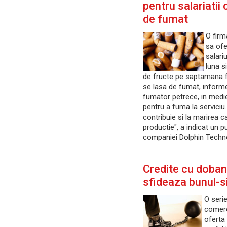
pentru salariatii
de fumat
O firm
sa ofe
salari
luna s
de fructe pe saptamana f
se lasa de fumat, inform
fumator petrece, in medie
pentru a fuma la serviciu.
contribuie si la marirea c
productie", a indicat un p
companiei Dolphin Techno
Credite cu doban
sfideaza bunul-s
O seri
comerc
oferta