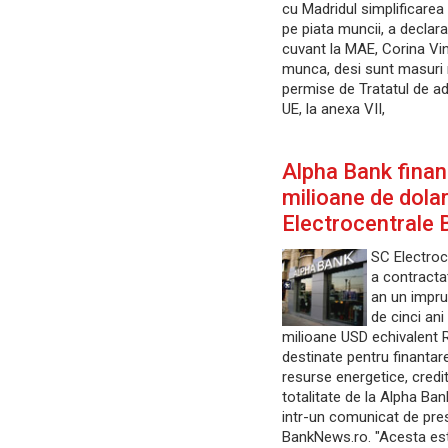
cu Madridul simplificarea
pe piata muncii, a declara
cuvant la MAE, Corina Vin
munca, desi sunt masuri r
permise de Tratatul de a
UE, la anexa VII,
Alpha Bank fina
milioane de dolar
Electrocentrale 
SC Electroc
a contractat
an un impr
de cinci ani
milioane USD echivalent R
destinate pentru finantare
resurse energetice, credit
totalitate de la Alpha Ba
intr-un comunicat de pre
BankNews.ro. "Acesta es