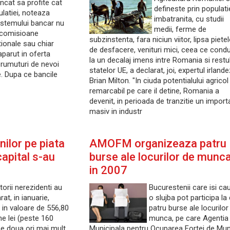
incat sa profite cat
defineste prin populati
latiei, noteaza
imbatranita, cu studii
sistemului bancar nu
medii, ferme de
e comisioane
subzinstenta, fara niciun viitor, lipsa piete
ionale sau chiar
de desfacere, venituri mici, ceea ce cond
aparut in oferta
la un decalaj imens intre Romania si restu
mprumuturi de nevoi
statelor UE, a declarat, joi, expertul irland
. Dupa ce bancile
Brian Milton. "In ciuda potentialului agricol
remarcabil pe care il detine, Romania a
devenit, in perioada de tranzitie un import
masiv in industr
nilor pe piata
AMOFM organizeaza patru
apital s-au
burse ale locurilor de munca
in 2007
torii nerezidenti au
Bucurestenii care isi ca
at, in ianuarie,
o slujba pot participa la
i in valoare de 556,80
patru burse ale locurilor
ne lei (peste 160
munca, pe care Agentia
pe doua ori mai mult
Municipala pentru Ocuparea Fortei de Mu