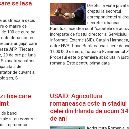
 care se lasa
Dreptul la viata privata
dreptul la secretul
corespondentei si dre
a austriaca a decis
secretului bancar.
re o marire de
Punctual, acestea sunt "capetele de acuz
u de 100 de euro pe
indreptate de fostul director al Serviciului
i cate doua cosuri
Informatii Externe (SIE), Catalin Harnagea,
iecarui angajat care
catre HVB-Tiriac Bank, careia ii cere daun
eaza AFP. "Fiecare
1.000.000 de euro, noteaza Evenimentul Zi
, 20 de ore pe luna
Procesul este o premiera absoluta in justi
 Salariatii sanatosi
romana. Este pentru prima data
apacitatii de
urtator de cuvant al
logies, S
zi fixe care
USAID: Agricultura
imt
romaneasca este in stadiul
celei din Irlanda de acum 34
e de banci
de ani
iale si-au construit
 de imprumuturi
Agricultura Romaniei 