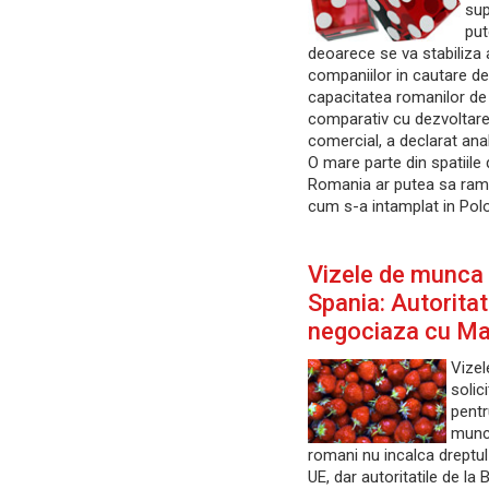
sup
put
deoarece se va stabiliza
companiilor in cautare de 
capacitatea romanilor d
comparativ cu dezvoltare
comercial, a declarat anali
O mare parte din spatiile 
Romania ar putea sa ram
cum s-a intamplat in Polo
Vizele de munca
Spania: Autorita
negociaza cu Ma
Vize
solic
pentr
munci
romani nu incalca dreptul l
UE, dar autoritatile de la