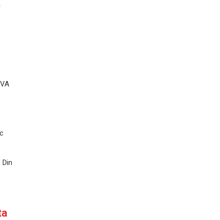
a
TVA
rc
 Din
ta