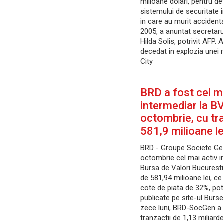
milioane dolari, pentru de
sistemului de securitate
in care au murit accidental
2005, a anuntat secretaru
Hilda Solis, potrivit AFP. 
decedat in explozia unei r
City
BRD a fost cel m
intermediar la BV
octombrie, cu tr
581,9 milioane le
BRD - Groupe Societe Gen
octombrie cel mai activ i
Bursa de Valori Bucuresti
de 581,94 milioane lei, c
cote de piata de 32%, potr
publicate pe site-ul Bursei
zece luni, BRD-SocGen a 
tranzactii de 1,13 miliarde