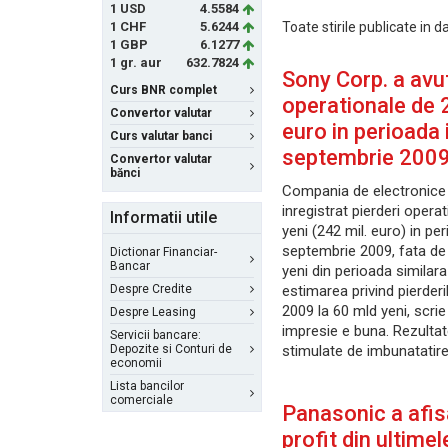
1 USD
4.5584
1 CHF
5.6244
Toate stirile publicate in 
1 GBP
6.1277
1 gr. aur
632.7824
Sony Corp. a avut
Curs BNR complet
operationale de 
Convertor valutar
euro in perioada i
Curs valutar banci
septembrie 200
Convertor valutar
bănci
Compania de electronice
inregistrat pierderi opera
Informatii utile
yeni (242 mil. euro) in per
septembrie 2009, fata de 
Dictionar Financiar-
Bancar
yeni din perioada similara
Despre Credite
estimarea privind pierderi
2009 la 60 mld yeni, scri
Despre Leasing
impresie e buna. Rezultat
Servicii bancare:
Depozite si Conturi de
stimulate de imbunatatir
economii
Lista bancilor
comerciale
Panasonic a afis
profit din ultimel