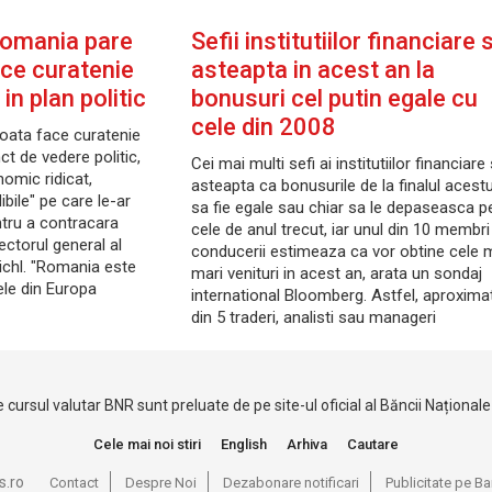
 Romania pare
Sefii institutiilor financiare 
ace curatenie
asteapta in acest an la
in plan politic
bonusuri cel putin egale cu
cele din 2008
oata face curatenie
ct de vedere politic,
Cei mai multi sefi ai institutiilor financiare
nomic ridicat,
asteapta ca bonusurile de la finalul acestu
ibile" pe care le-ar
sa fie egale sau chiar sa le depaseasca p
ntru a contracara
cele de anul trecut, iar unul din 10 membri
rectorul general al
conducerii estimeaza ca vor obtine cele 
ichl. "Romania este
mari venituri in acest an, arata un sondaj
ele din Europa
international Bloomberg. Astfel, aproximat
din 5 traderi, analisti sau manageri
 cursul valutar BNR sunt preluate de pe site-ul oficial al Băncii Național
Cele mai noi stiri
English
Arhiva
Cautare
s.ro
Contact
Despre Noi
Dezabonare notificari
Publicitate pe 