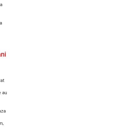
sa
sa
ni
rat
e au
aza
m,