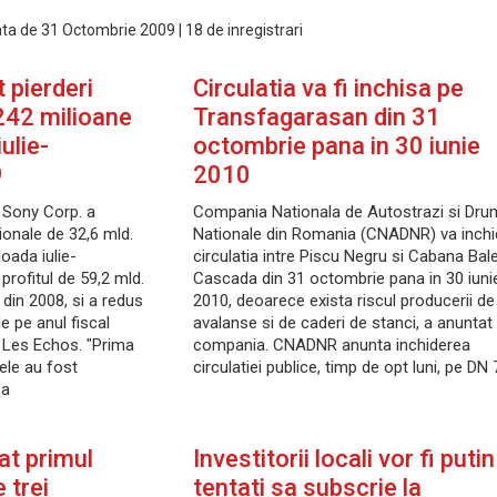
data de 31 Octombrie 2009 | 18 de inregistrari
 pierderi
Circulatia va fi inchisa pe
242 milioane
Transfagarasan din 31
ulie-
octombrie pana in 30 iunie
9
2010
 Sony Corp. a
Compania Nationala de Autostrazi si Dru
tionale de 32,6 mld.
Nationale din Romania (CNADNR) va inchi
ioada iulie-
circulatia intre Piscu Negru si Cabana Bal
profitul de 59,2 mld.
Cascada din 31 octombrie pana in 30 iuni
 din 2008, si a redus
2010, deoarece exista riscul producerii de
le pe anul fiscal
avalanse si de caderi de stanci, a anuntat
e Les Echos. "Prima
compania. CNADNR anunta inchiderea
ele au fost
circulatiei publice, timp de opt luni, pe DN
ea
at primul
Investitorii locali vor fi putin
e trei
tentati sa subscrie la