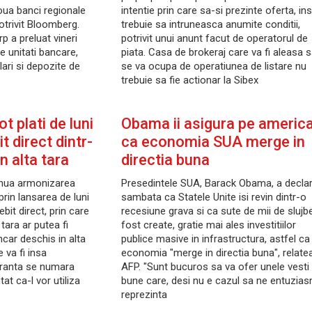
oua banci regionale
intentie prin care sa-si prezinte oferta, in
otrivit Bloomberg.
trebuie sa intruneasca anumite conditii,
p a preluat vineri
potrivit unui anunt facut de operatorul de
e unitati bancare,
piata. Casa de brokeraj care va fi aleasa 
lari si depozite de
se va ocupa de operatiunea de listare nu
trebuie sa fie actionar la Sibex
ot plati de luni
Obama ii asigura pe america
it direct dintr-
ca economia SUA merge in
n alta tara
directia buna
nua armonizarea
Presedintele SUA, Barack Obama, a decla
prin lansarea de luni
sambata ca Statele Unite isi revin dintr-o
bit direct, prin care
recesiune grava si ca sute de mii de slujb
o tara ar putea fi
fost create, gratie mai ales investitiilor
ncar deschis in alta
publice masive in infrastructura, astfel ca
 va fi insa
economia "merge in directia buna", relate
 Franta se numara
AFP. "Sunt bucuros sa va ofer unele vesti
tat ca-l vor utiliza
bune care, desi nu e cazul sa ne entuzias
reprezinta