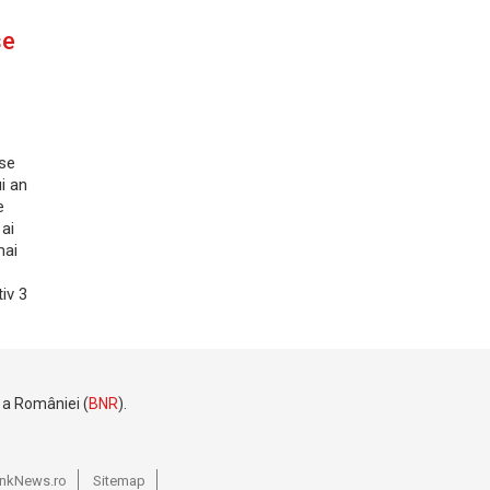
se
 se
i an
e
 ai
mai
iv 3
e a României (
BNR
).
BankNews.ro
Sitemap