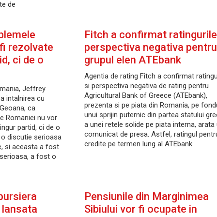
te de
oblemele
Fitch a confirmat ratingurile
fi rezolvate
perspectiva negativa pentru
d, ci de o
grupul elen ATEbank
Agentia de rating Fitch a confirmat ratingu
si perspectiva negativa de rating pentru
omania, Jeffrey
Agricultural Bank of Greece (ATEbank),
a intalnirea cu
prezenta si pe piata din Romania, pe fond
 Geoana, ca
unui sprijin puternic din partea statului gre
e Romaniei nu vor
a unei retele solide pe piata interna, arata
ingur partid, ci de o
comunicat de presa. Astfel, ratingul pentr
t o discutie serioasa
credite pe termen lung al ATEbank
de, si aceasta a fost
 serioasa, a fost o
bursiera
Pensiunile din Marginimea
 lansata
Sibiului vor fi ocupate in