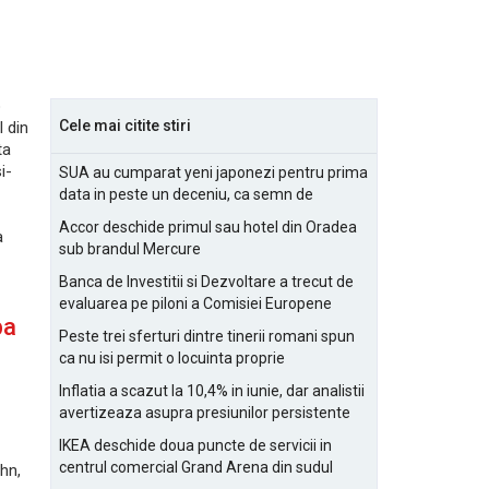
o
Cele mai citite stiri
 din
ta
i-
SUA au cumparat yeni japonezi pentru prima
data in peste un deceniu, ca semn de
prietenie
Accor deschide primul sau hotel din Oradea
a
sub brandul Mercure
Banca de Investitii si Dezvoltare a trecut de
evaluarea pe piloni a Comisiei Europene
pa
Peste trei sferturi dintre tinerii romani spun
ca nu isi permit o locuinta proprie
Inflatia a scazut la 10,4% in iunie, dar analistii
avertizeaza asupra presiunilor persistente
pentru IMM-uri
IKEA deschide doua puncte de servicii in
centrul comercial Grand Arena din sudul
hn,