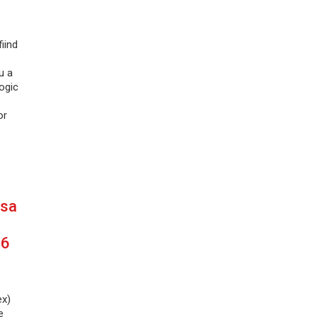
fiind
u a
ogic
or
 sa
 6
ex)
e