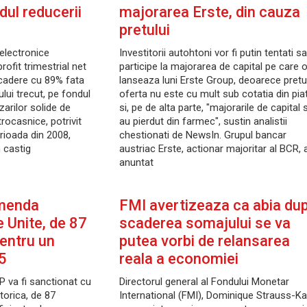
dul reducerii
majorarea Erste, din cauza
pretului
electronice
Investitorii autohtoni vor fi putin tentati sa
ofit trimestrial net
participe la majorarea de capital pe care 
 scadere cu 89% fata
lanseaza luni Erste Group, deoarece pretul
lui trecut, pe fondul
oferta nu este cu mult sub cotatia din pia
zarilor solide de
si, pe de alta parte, "majorarile de capital s
ocasnice, potrivit
au pierdut din farmec", sustin analistii
rioada din 2008,
chestionati de NewsIn. Grupul bancar
 castig
austriac Erste, actionar majoritar al BCR, 
anuntat
amenda
FMI avertizeaza ca abia du
e Unite, de 87
scaderea somajului se va
pentru un
putea vorbi de relansarea
5
reala a economiei
BP va fi sanctionat cu
Directorul general al Fondului Monetar
torica, de 87
International (FMI), Dominique Strauss-Ka