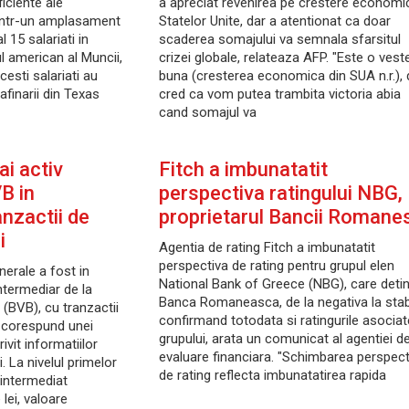
ficiente ale
a apreciat revenirea pe crestere economi
 intr-un amplasament
Statelor Unite, dar a atentionat ca doar
 15 salariati in
scaderea somajului va semnala sfarsitul
l american al Muncii,
crizei globale, relateaza AFP. "Este o vest
Acesti salariati au
buna (cresterea economica din SUA n.r.), 
afinarii din Texas
cred ca vom putea trambita victoria abia
cand somajul va
ai activ
Fitch a imbunatatit
B in
perspectiva ratingului NBG,
anzactii de
proprietarul Bancii Romanes
i
Agentia de rating Fitch a imbunatatit
perspectiva de rating pentru grupul elen
erale a fost in
National Bank of Greece (NBG), care deti
ntermediar de la
Banca Romaneasca, de la negativa la stabi
 (BVB), cu tranzactii
confirmand totodata si ratingurile asociat
e corespund unei
grupului, arata un comunicat al agentiei d
ivit informatiilor
evaluare financiara. "Schimbarea perspect
. La nivelul primelor
de rating reflecta imbunatatirea rapida
intermediat
 lei, valoare