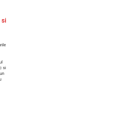
 si
rile
ul
c si
 un
u