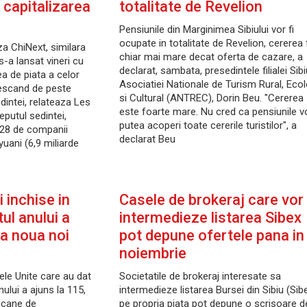
t capitalizarea
totalitate de Revelion
Pensiunile din Marginimea Sibiului vor fi
ocupate in totalitate de Revelion, cererea 
a ChiNext, similara
chiar mai mare decat oferta de cazare, a
-a lansat vineri cu
declarat, sambata, presedintele filialei Sibi
ea de piata a celor
Asociatiei Nationale de Turism Rural, Ecol
rescand de peste
si Cultural (ANTREC), Dorin Beu. "Cererea
edintei, relateaza Les
este foarte mare. Nu cred ca pensiunile v
eputul sedintei,
putea acoperi toate cererile turistilor", a
 28 de companii
declarat Beu
yuani (6,9 miliarde
 inchise in
Casele de brokeraj care vor
ul anului a
intermedieze listarea Sibex
pa noua noi
pot depune ofertele pana in
noiembrie
ele Unite care au dat
Societatile de brokeraj interesate sa
nului a ajuns la 115,
intermedieze listarea Bursei din Sibiu (Sib
icane de
pe propria piata pot depune o scrisoare d