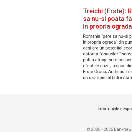
Treichl (Erste):
sa nu-si poata f
in propria ograda 
Romania "pare sa nu-si p
in propria ograda" din pun
desi are un potential eco
datorita fondurilor "incred
putea atrage si folosi pe
efectele crizei, a spus di
Erste Group, Andreas Tre
un caz special (intre stat
Informațiile despre
© 2006 - 2026 BankNew