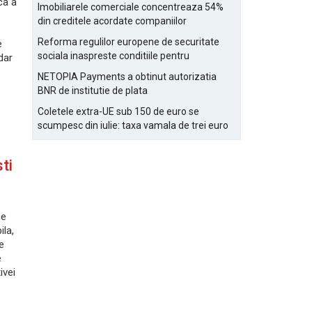
Bucurestiului
ca a
Imobiliarele comerciale concentreaza 54%
din creditele acordate companiilor
nefinanciare
Reforma regulilor europene de securitate
e
sociala inaspreste conditiile pentru
dar
detasarea salariatilor
NETOPIA Payments a obtinut autorizatia
BNR de institutie de plata
Coletele extra-UE sub 150 de euro se
scumpesc din iulie: taxa vamala de trei euro
pe articol, adaugata la taxa logistica
ti
ne
la,
e
e
ivei