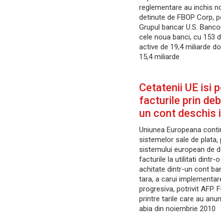
reglementare au inchis n
detinute de FBOP Corp, p
Grupul bancar U.S. Bancor
cele noua banci, cu 153 d
active de 19,4 miliarde do
15,4 miliarde
Cetatenii UE isi p
facturile prin deb
un cont deschis i
Uniunea Europeana conti
sistemelor sale de plata, 
sistemului european de de
facturile la utilitati dintr-
achitate dintr-un cont ba
tara, a carui implementare
progresiva, potrivit AFP.
printre tarile care au anun
abia din noiembrie 2010