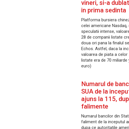
vineri, si-a dubla
in prima sedinta
Platforma bursiera chinez
celei americane Nasdaq, s
speculatii intense, valoar
28 de companii listate c
doua ori pana la finalul s
Echos. Astfel, daca la inc
valoarea de piata a celor
listate era de 70 miliarde 
euro)
Numarul de banci
SUA de la inceput
ajuns la 115, du
falimente
Numarul bancilor din Stat
faliment de la inceputul a
dupa ce autoritatile amer