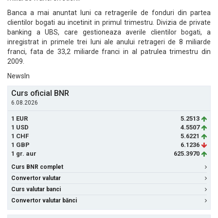
Banca a mai anuntat luni ca retragerile de fonduri din partea
clientilor bogati au incetinit in primul trimestru. Divizia de private
banking a UBS, care gestioneaza averile clientilor bogati, a
inregistrat in primele trei luni ale anului retrageri de 8 miliarde
franci, fata de 33,2 miliarde franci in al patrulea trimestru din
2009.
NewsIn
Curs oficial BNR
6.08.2026
1 EUR
5.2513
1 USD
4.5507
1 CHF
5.6221
1 GBP
6.1236
1 gr. aur
625.3970
Curs BNR complet
Convertor valutar
Curs valutar banci
Convertor valutar bănci