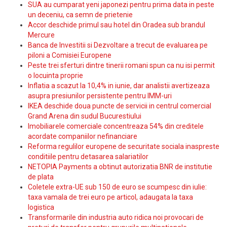
SUA au cumparat yeni japonezi pentru prima data in peste
un deceniu, ca semn de prietenie
Accor deschide primul sau hotel din Oradea sub brandul
Mercure
Banca de Investitii si Dezvoltare a trecut de evaluarea pe
piloni a Comisiei Europene
Peste trei sferturi dintre tinerii romani spun ca nu isi permit
o locuinta proprie
Inflatia a scazut la 10,4% in iunie, dar analistii avertizeaza
asupra presiunilor persistente pentru IMM-uri
IKEA deschide doua puncte de servicii in centrul comercial
Grand Arena din sudul Bucurestiului
Imobiliarele comerciale concentreaza 54% din creditele
acordate companiilor nefinanciare
Reforma regulilor europene de securitate sociala inaspreste
conditiile pentru detasarea salariatilor
NETOPIA Payments a obtinut autorizatia BNR de institutie
de plata
Coletele extra-UE sub 150 de euro se scumpesc din iulie:
taxa vamala de trei euro pe articol, adaugata la taxa
logistica
Transformarile din industria auto ridica noi provocari de