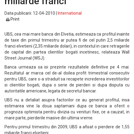
miliarde franci
Data publicarii: 12-04-2010 |
International
Print
UBS, cea mai mare banca din Elvetia, estimeaza ca profitul inainte
de taxe din primul trimestru ar putea fi de cel putin 2,5 miliarde
franci elvetieni (2,35 miliarde dolari), in contextul in care retragerile
de capital din partea clientilor bogati incetinesc, relateaza Wall
Street Journal (WSJ).
Banca urmeaza sa isi prezinte rezultatele definitive pe 4 mai.
Rezultatul ar marca cel de-al doilea profit trimestrial consecutiv
pentru UBS, care s-a straduit sa recapete increderea investitorilor
si clientilor bogati, dupa o serie de pierderi si dupa disputa cu
autoritatile americane, legata de secretul bancar.
UBS nu a detaliat asupra factorilor ce au generat profitul, insa
estimarea vine la doua saptamani dupa ce banca a oferit o
prognoza optimista pentru divizia cu venituri fixe, ce a cauzat, in
mare parte, pierderile masive din ultima vreme.
Pentru primul trimestru din 2009, UBS a afisat o pierdere de 1,55
miliarde franci elvetieni.