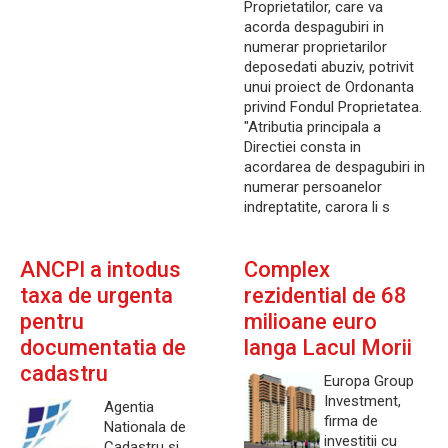
Proprietatilor, care va
acorda despagubiri in
numerar proprietarilor
deposedati abuziv, potrivit
unui proiect de Ordonanta
privind Fondul Proprietatea.
"Atributia principala a
Directiei consta in
acordarea de despagubiri in
numerar persoanelor
indreptatite, carora li s
ANCPI a intodus
Complex
taxa de urgenta
rezidential de 68
pentru
milioane euro
documentatia de
langa Lacul Morii
cadastru
Europa Group
Investment,
Agentia
firma de
Nationala de
investitii cu
Cadastru si