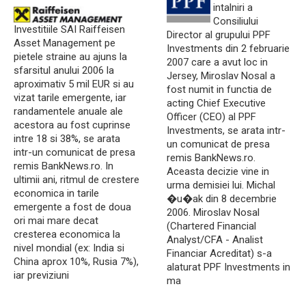
intalniri a
Consiliului
Investitiile SAI Raiffeisen
Director al grupului PPF
Asset Management pe
Investments din 2 februarie
pietele straine au ajuns la
2007 care a avut loc in
sfarsitul anului 2006 la
Jersey, Miroslav Nosal a
aproximativ 5 mil EUR si au
fost numit in functia de
vizat tarile emergente, iar
acting Chief Executive
randamentele anuale ale
Officer (CEO) al PPF
acestora au fost cuprinse
Investments, se arata intr-
intre 18 si 38%, se arata
un comunicat de presa
intr-un comunicat de presa
remis BankNews.ro.
remis BankNews.ro. In
Aceasta decizie vine in
ultimii ani, ritmul de crestere
urma demisiei lui. Michal
economica in tarile
�u�ak din 8 decembrie
emergente a fost de doua
2006. Miroslav Nosal
ori mai mare decat
(Chartered Financial
cresterea economica la
Analyst/CFA - Analist
nivel mondial (ex: India si
Financiar Acreditat) s-a
China aprox 10%, Rusia 7%),
alaturat PPF Investments in
iar previziuni
ma