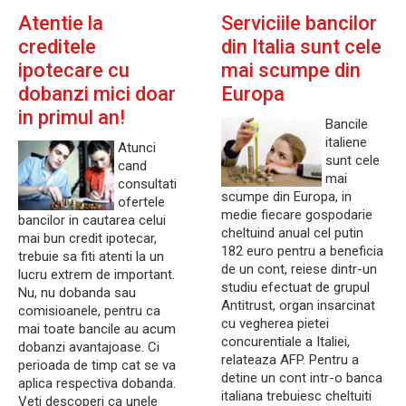
Atentie la
Serviciile bancilor
creditele
din Italia sunt cele
ipotecare cu
mai scumpe din
dobanzi mici doar
Europa
in primul an!
Bancile
italiene
Atunci
sunt cele
cand
mai
consultati
scumpe din Europa, in
ofertele
medie fiecare gospodarie
bancilor in cautarea celui
cheltuind anual cel putin
mai bun credit ipotecar,
182 euro pentru a beneficia
trebuie sa fiti atenti la un
de un cont, reiese dintr-un
lucru extrem de important.
studiu efectuat de grupul
Nu, nu dobanda sau
Antitrust, organ insarcinat
comisioanele, pentru ca
cu vegherea pietei
mai toate bancile au acum
concurentiale a Italiei,
dobanzi avantajoase. Ci
relateaza AFP. Pentru a
perioada de timp cat se va
detine un cont intr-o banca
aplica respectiva dobanda.
italiana trebuiesc cheltuiti
Veti descoperi ca unele