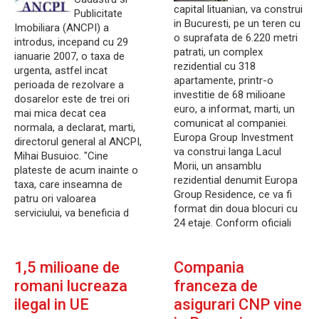
capital lituanian, va construi
Publicitate
in Bucuresti, pe un teren cu
Imobiliara (ANCPI) a
o suprafata de 6.220 metri
introdus, incepand cu 29
patrati, un complex
ianuarie 2007, o taxa de
rezidential cu 318
urgenta, astfel incat
apartamente, printr-o
perioada de rezolvare a
investitie de 68 milioane
dosarelor este de trei ori
euro, a informat, marti, un
mai mica decat cea
comunicat al companiei.
normala, a declarat, marti,
Europa Group Investment
directorul general al ANCPI,
va construi langa Lacul
Mihai Busuioc. "Cine
Morii, un ansamblu
plateste de acum inainte o
rezidential denumit Europa
taxa, care inseamna de
Group Residence, ce va fi
patru ori valoarea
format din doua blocuri cu
serviciului, va beneficia d
24 etaje. Conform oficiali
1,5 milioane de
Compania
romani lucreaza
franceza de
ilegal in UE
asigurari CNP vine