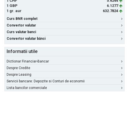
1 CHF
5.6244
1 GBP
6.1277
1 gr. aur
632.7824
Curs BNR complet
Convertor valutar
Curs valutar banci
Convertor valutar bănci
Informatii utile
Dictionar Financiar-Bancar
Despre Credite
Despre Leasing
Servicii bancare: Depozite si Conturi de economii
Lista bancilor comerciale