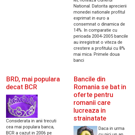
lei, noteaza Curierul
National. Datorita aprecierii
monedei nationale profitul
exprimat in euro a
consemnat o dinamica de
14%. In comparatie cu
perioada 2004-2005 bancile
au inregistrat o viteza de
crestere a profitului cu 8%
mai mica. Primele doua
banci
BRD, mai populara
Bancile din
decat BCR
Romania se bat in
oferte pentru
romanii care
lucreaza in
strainatate
Considerata in anii trecuti
cea mai populara banca,
Daca in urma
BCR a cazut in 2006 pe
cu nici un an