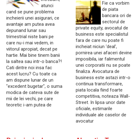
Fie ca vorbim
atunci
de piata
cand se pune problema
bancara ori de
incheierii unei asigurari, ce
sectorul de
avantaje am putea avea
private equity, avocatul de
depunand lunar sau
business este specialistul
trimestrial niste bani pe
fara de care nu poate fi
care nu-i mai vedem, in
incheiat niciun 'deal',
viitorul apropiat, decat pe
pornirea unei afaceri devine
hartie. Mai bine tinem banii
imposibila, iar falimentul
la saltea sau intr-o banca?!
unei corporatii nu se poate
Cati dintre noi insa fac
finaliza. Avocatura de
acest lucru? Cu toate ca
business este astazi intr-o
am dispune lunar de un
continua transformare,
"excedent bugetar", o suma
piata locala fiind foarte
modica de cateva sute de
competitiva, noteaza Wall-
mii de lei vechi, pe care
Street. In lipsa unor date
teoretic i-am putea de
oficiale, estimarile
individuale ale caselor de
avocatur