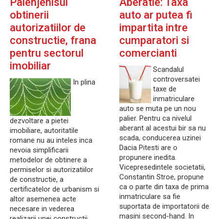
Paienjenisul
Aberatie: Taxa
obtinerii
auto ar putea fi
autorizatiilor de
impartita intre
constructie, frana
cumparatori si
pentru sectorul
comercianti
imobiliar
Scandalul
controversatei
In plina
taxe de
inmatriculare
auto se muta pe un nou
palier. Pentru ca nivelul
dezvoltare a pietei
aberant al acestui bir sa nu
imobiliare, autoritatile
scada, conducerea uzinei
romane nu au inteles inca
Dacia Pitesti are o
nevoia simplificarii
propunere inedita.
metodelor de obtinere a
Vicepresedintele societatii,
permiselor si autorizatiilor
Constantin Stroe, propune
de constructie, a
ca o parte din taxa de prima
certificatelor de urbanism si
inmatriculare sa fie
altor asemenea acte
suportata de importatorii de
necesare in vederea
masini second-hand. In
realizarii unei constructii.