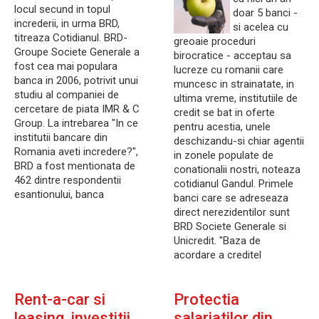
locul secund in topul
doar 5 banci -
increderii, in urma BRD,
si acelea cu
titreaza Cotidianul. BRD-
greoaie proceduri
Groupe Societe Generale a
birocratice - acceptau sa
fost cea mai populara
lucreze cu romanii care
banca in 2006, potrivit unui
muncesc in strainatate, in
studiu al companiei de
ultima vreme, institutiile de
cercetare de piata IMR & C
credit se bat in oferte
Group. La intrebarea "In ce
pentru acestia, unele
institutii bancare din
deschizandu-si chiar agentii
Romania aveti incredere?",
in zonele populate de
BRD a fost mentionata de
conationalii nostri, noteaza
462 dintre respondentii
cotidianul Gandul. Primele
esantionului, banca
banci care se adreseaza
direct nerezidentilor sunt
BRD Societe Generale si
Unicredit. "Baza de
acordare a creditel
Rent-a-car si
Protectia
leasing, investitii
salariatilor din