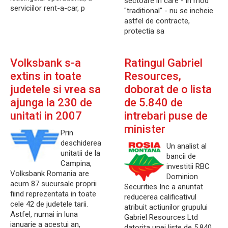
sectoare in care - in mod
serviciilor rent-a-car, p
"traditional" - nu se incheie
astfel de contracte,
protectia sa
Volksbank s-a
Ratingul Gabriel
extins in toate
Resources,
judetele si vrea sa
doborat de o lista
ajunga la 230 de
de 5.840 de
unitati in 2007
intrebari puse de
minister
Prin
deschiderea
Un analist al
unitatii de la
bancii de
Campina,
investitii RBC
Volksbank Romania are
Dominion
acum 87 sucursale proprii
Securities Inc a anuntat
fiind reprezentata in toate
reducerea calificativul
cele 42 de judetele tarii.
atribuit actiunilor grupului
Astfel, numai in luna
Gabriel Resources Ltd
ianuarie a acestui an,
datorita unei liste de 5.840