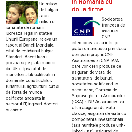
in Romania cu
Un milion
doua firme
de bulgari
si un
Societatea
milion si
franceza de
jumatate de romani
asigurari
lucreaza ilegal in statele
CNP
Uniunii Europene, releva un
intentioneaza sa intre pe
raport al Bancii Mondiale,
piata romaneasca prin doua
citat de cotidianul bulgar
companii proprii, CNP
Standart. Acest lucru
Assurances si CNP IAM,
provoaca pe piata muncii
care vor oferi produse de
din UE o lipsa atat de
asigurari de viata, de
muncitori slab calificati in
sanatate si de bunuri,
domeniile constructiilor,
societatea notificand, in
turismului, agriculturii, cat si
acest sens, Comisia de
de forta de munca
Supraveghere a Asigurarilor
calificata angajata in
(CSA). CNP Assurances va
sectorul IT, ingineri, doctori
oferi asigurari de viata
si asiste
clasice, asigurari de viata cu
componenta investitionala
(asa numitele produse unit-
linked - n.r.), asigurari de