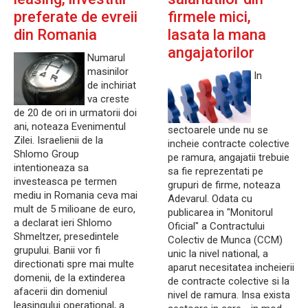
preferate de evreii
firmele mici,
din Romania
lasata la mana
angajatorilor
Numarul
masinilor
In
de inchiriat
va creste
de 20 de ori in urmatorii doi
ani, noteaza Evenimentul
sectoarele unde nu se
Zilei. Israelienii de la
incheie contracte colective
Shlomo Group
pe ramura, angajatii trebuie
intentioneaza sa
sa fie reprezentati pe
investeasca pe termen
grupuri de firme, noteaza
mediu in Romania ceva mai
Adevarul. Odata cu
mult de 5 milioane de euro,
publicarea in "Monitorul
a declarat ieri Shlomo
Oficial" a Contractului
Shmeltzer, presedintele
Colectiv de Munca (CCM)
grupului. Banii vor fi
unic la nivel national, a
directionati spre mai multe
aparut necesitatea incheierii
domenii, de la extinderea
de contracte colective si la
afacerii din domeniul
nivel de ramura. Insa exista
leasingului operational, a