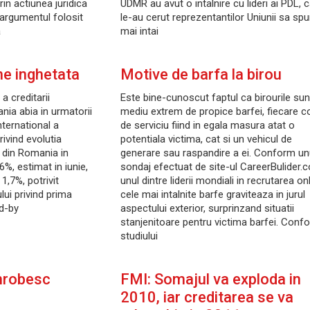
in actiunea juridica
UDMR au avut o intalnire cu lideri ai PDL, 
, argumentul folosit
le-au cerut reprezentantilor Uniunii sa sp
a
mai intai
ne inghetata
Motive de barfa la birou
a creditarii
Este bine-cunoscut faptul ca birourile sun
nia abia in urmatorii
mediu extrem de propice barfei, fiecare c
nternational a
de serviciu fiind in egala masura atat o
ivind evolutia
potentiala victima, cat si un vehicul de
at din Romania in
generare sau raspandire a ei. Conform un
%, estimat in iunie,
sondaj efectuat de site-ul CareerBulider.
1,7%, potrivit
unul dintre liderii mondiali in recrutarea onl
lui privind prima
cele mai intalnite barfe graviteaza in jurul
nd-by
aspectului exterior, surprinzand situatii
stanjenitoare pentru victima barfei. Conf
studiului
inrobesc
FMI: Somajul va exploda in
2010, iar creditarea se va