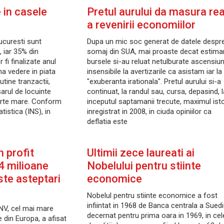
 in casele
Pretul aurului da masura rea
a revenirii economiilor
ucuresti sunt
Dupa un mic soc generat de datele despr
, iar 35% din
somaj din SUA, mai proaste decat estimari
 fi finalizate anul
bursele si-au reluat netulburate ascensiu
ma vedere in piata
insensibile la avertizarile ca asistam iar la
utine tranzactii,
"exuberanta irationala". Pretul aurului si-a
arul de locuinte
continuat, la randul sau, cursa, depasind, l
arte mare. Conform
inceputul saptamanii trecute, maximul isto
atistica (INS), in
inregistrat in 2008, in ciuda opiniilor ca
deflatia este
n profit
Ultimii zece laureati ai
4 milioane
Nobelului pentru stiinte
ste asteptari
economice
Nobelul pentru stiinte economice a fost
infiintat in 1968 de Banca centrala a Suedi
 NV, cel mai mare
decernat pentru prima oara in 1969, in cel
 din Europa, a afisat