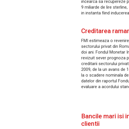
incearca sa recupereze pr
9 miliarde de lire sterline
in instanta fiind inducere
Creditarea rama
FMI estimeaza o revenire 
sectorului privat din Roma
doi ani. Fondul Monetar I
revizuit sever prognoza pr
creditarii sectorului priv
2009, de la un avans de 16
la o scadere nominala de 
datelor din raportul Fondu
evaluare a acordului sta
Bancile mari isi 
clientii