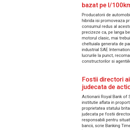
bazat pe l/100k
Producatorii de automobi
hibrida isi promoveaza 
consumul redus al acesto
precizeze ca, pe langa b
motorul clasic, mai trebuie
cheltuiala generata de par
industrial SAE Internatio
lucrurile la punct, recom
constructorilor si agentiil
Fostii directori a
judecata de acti
Actionarii Royal Bank of 
institutie aflata in propor
proprietatea statului brita
judecata pe fostii director
responsabili pentru situa
bancii, scrie Banking Time.