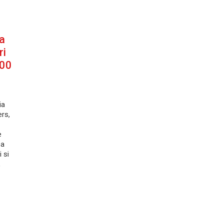
a
ri
500
ia
rs,
e
ea
 si
,