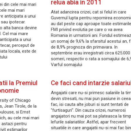
relua abia in 2011
ei din cele mai mari
cele mai mari
Atat adancirea crizei, cat si felul in care
 anticipata a unui
Guvernul lupta pentru repornirea economi
 sau ipotecar.
au dat peste cap aproape toate estimaril
 o alta banca devine
FMI privind evolutia pe care o va avea
ul. Cel mai mare
Romania in urmatorii ani. Fondul estimea
nticipata a unui
un somaj de 9,6% la sfarsitul acestui an, 
tecar, perceput de
de 8,9% prognoza din primavara. In
iata locala, este de
septembrie erau inregistrati circa 625.000
ului
someri, respectiv o rata a somajului de 6,
Varful somajului
tii la Premiul
Ce faci cand intarzie salariu
onomie
Angajatii care nu-si primesc salariile la ti
devin stresati, nu mai pun pasiune in ceea
rsity of Chicago
fac, isi cauta alte joburi si sunt tentati de
 Jean Tirole, de la
"furtisaguri". Din cauza crizei, numerosi
ulouse, si Ernst
angajatori nu mai pot sa plateasca la tim
rich, au cele mai mari
lefurile salariatilor. Astfel, apar frecvent
i astazi pentru
situatiile in care angajatii nu-si mai fac bi
vit estimarilor