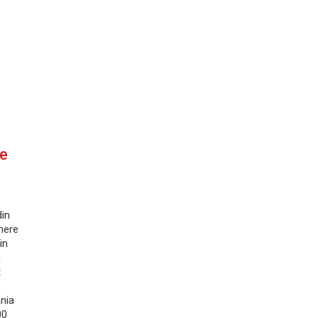
e
re
din
mere
in
n
t
nia
00