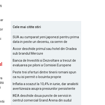
ti
oar
Cele mai citite stiri
sor
SUA au cumparat yeni japonezi pentru prima
i
data in peste un deceniu, ca semn de
prietenie
Accor deschide primul sau hotel din Oradea
sub brandul Mercure
Banca de Investitii si Dezvoltare a trecut de
ul
evaluarea pe piloni a Comisiei Europene
Peste trei sferturi dintre tinerii romani spun
ca nu isi permit o locuinta proprie
va
tii
Inflatia a scazut la 10,4% in iunie, dar analistii
i
avertizeaza asupra presiunilor persistente
pentru IMM-uri
IKEA deschide doua puncte de servicii in
centrul comercial Grand Arena din sudul
tii