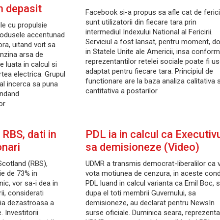
m depasit
Facebook si-a propus sa afle cat de ferici
sunt utilizatorii din fiecare tara prin
le cu propulsie
intermediul Indexului National al Fericirii.
produsele accentunad
Serviciul a fost lansat, pentru moment, d
ra, uitand voit sa
in Statele Unite ale Americii, insa conform
enzina arsa de
reprezentantilor retelei sociale poate fi u
 luata in calcul si
adaptat pentru fiecare tara. Principiul de
tea electrica. Grupul
functionare are la baza analiza calitativa s
nal incerca sa puna
cantitativa a postarilor
andand
or
i RBS, dati in
PDL ia in calcul ca Executiv
onari
sa demisioneze (Video)
Scotland (RBS),
UDMR a transmis democrat-liberalilor ca 
tie de 73% in
vota motiunea de cenzura, in aceste condi
nic, vor sa-i dea in
PDL luand in calcul varianta ca Emil Boc, s
ii, considerati
dupa el toti membrii Guvernului, sa
tia dezastroasa a
demisioneze, au declarat pentru NewsIn
 Investitorii
surse oficiale. Duminica seara, reprezentan