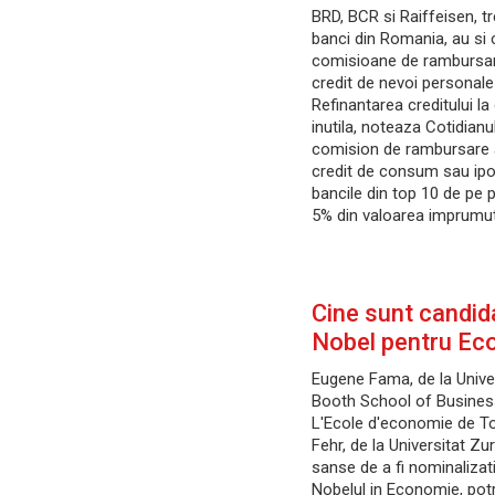
BRD, BCR si Raiffeisen, tr
banci din Romania, au si 
comisioane de rambursare
credit de nevoi personale
Refinantarea creditului la
inutila, noteaza Cotidian
comision de rambursare a
credit de consum sau ipo
bancile din top 10 de pe p
5% din valoarea imprumut
Cine sunt candida
Nobel pentru Ec
Eugene Fama, de la Unive
Booth School of Business,
L'Ecole d'economie de To
Fehr, de la Universitat Zu
sanse de a fi nominalizat
Nobelul in Economie, potri