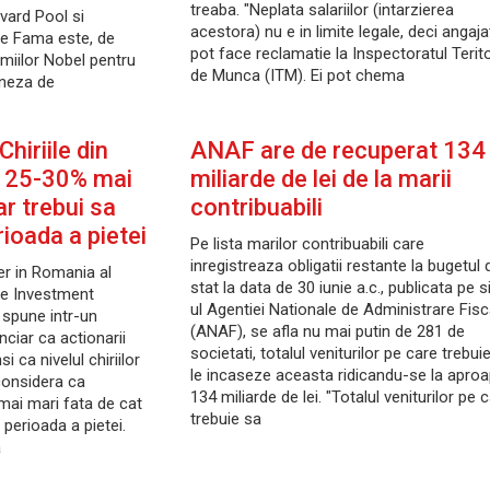
treaba. "Neplata salariilor (intarzierea
vard Pool si
acestora) nu e in limite legale, deci angajat
e Fama este, de
pot face reclamatie la Inspectoratul Terito
remiilor Nobel pentru
de Munca (ITM). Ei pot chema
neza de
hiriile din
ANAF are de recuperat 134
 25-30% mai
miliarde de lei de la marii
ar trebui sa
contribuabili
rioada a pietei
Pe lista marilor contribuabili care
inregistreaza obligatii restante la bugetul 
r in Romania al
stat la data de 30 iunie a.c., publicata pe s
te Investment
ul Agentiei Nationale de Administrare Fisc
spune intr-un
(ANAF), se afla nu mai putin de 281 de
nciar ca actionarii
societati, totalul veniturilor pe care trebui
 ca nivelul chiriilor
le incaseze aceasta ridicandu-se la apro
considera ca
134 miliarde de lei. "Totalul veniturilor pe 
ai mari fata de cat
trebuie sa
 perioada a pietei.
a