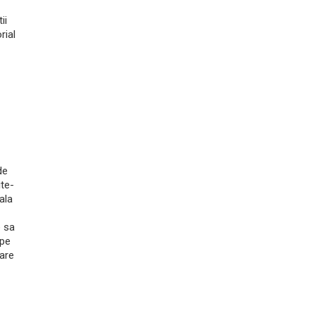
ii
rial
de
ite-
ala
e sa
ape
care