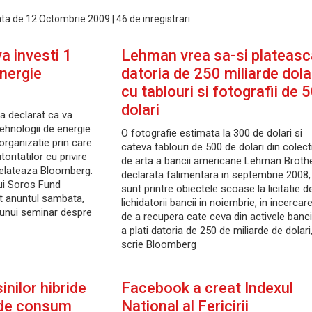
data de 12 Octombrie 2009 | 46 de inregistrari
a investi 1
Lehman vrea sa-si plateasc
energie
datoria de 250 miliarde dola
cu tablouri si fotografii de 
dolari
a declarat ca va
 tehnologii de energie
O fotografie estimata la 300 de dolari si
organizatie prin care
cateva tablouri de 500 de dolari din colect
ritatilor cu privire
de arta a bancii americane Lehman Brothe
relateaza Bloomberg.
declarata falimentara in septembrie 2008,
ui Soros Fund
sunt printre obiectele scoase la licitatie d
 anuntul sambata,
lichidatorii bancii in noiembrie, in incercar
 unui seminar despre
de a recupera cate ceva din activele bancii
a plati datoria de 250 de miliarde de dolari
scrie Bloomberg
nilor hibride
Facebook a creat Indexul
 de consum
National al Fericirii