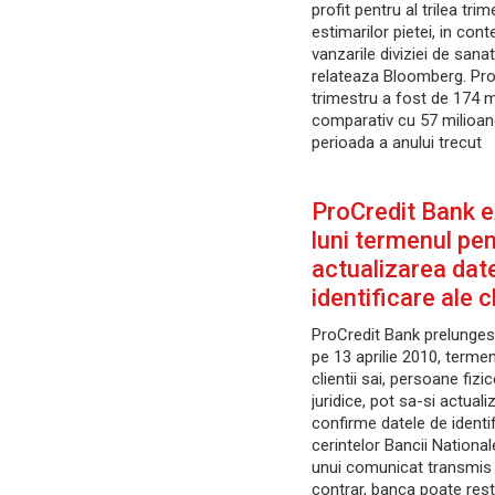
profit pentru al trilea tri
estimarilor pietei, in cont
vanzarile diviziei de sana
relateaza Bloomberg. Profi
trimestru a fost de 174 m
comparativ cu 57 milioan
perioada a anului trecut
ProCredit Bank e
luni termenul pe
actualizarea dat
identificare ale c
ProCredit Bank prelunges
pe 13 aprilie 2010, terme
clientii sai, persoane fiz
juridice, pot sa-si actual
confirme datele de identi
cerintelor Bancii National
unui comunicat transmis 
contrar, banca poate rest