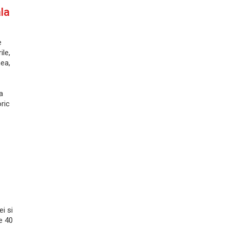
la
e
le,
nea,
a
ric
ei si
e 40