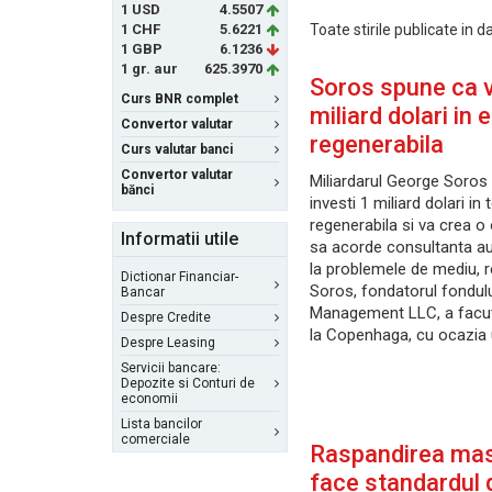
1 USD
4.5507
1 CHF
5.6221
Toate stirile publicate in 
1 GBP
6.1236
1 gr. aur
625.3970
Soros spune ca v
Curs BNR complet
miliard dolari in 
Convertor valutar
regenerabila
Curs valutar banci
Convertor valutar
Miliardarul George Soros 
bănci
investi 1 miliard dolari in
regenerabila si va crea o 
Informatii utile
sa acorde consultanta auto
la problemele de mediu, 
Dictionar Financiar-
Soros, fondatorul fondul
Bancar
Management LLC, a facut
Despre Credite
la Copenhaga, cu ocazia
Despre Leasing
Servicii bancare:
Depozite si Conturi de
economii
Lista bancilor
comerciale
Raspandirea masi
face standardul