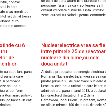
de editii de pana acum fiind laureate 62 d
mestru, contrar
persoane, fara insa ca vreo femeie sa fi
extul in care
obtinut vreodata distinctia. Lista ultimilor
tate s-au mentinut,
zece laureati cu Nobelul pentru economie
tul net din al treilea
ilioane euro,
e euro in aceeasi
xtinde cu 6
Nuclearelectrica vrea sa fie
ntru
intre primele 25 de reactoa
elor de
nucleare din lume,cu cele
lientilor
doua unitati
te cu sase luni, pana
Al doilea producator de energie electrica 
nul pana la care
Romania, Nuclearelectrica, vrea sa se nu
ice si persoane
printre primele 25 de reactoare nucleare d
izeze sau sa-si
lume, cu cele doua unitati pe care le are i
ficare, conform
administrare, pana in anul 2013, a declara
e a Romaniei, potrivit
luni directorul Unitatilor 1 si 2 de la
luni de banca. In caz
Cernavoda, Ionel Bucur. "In prezent, Roma
rictiona
se afla in primele 100 de locuri, din cele 4