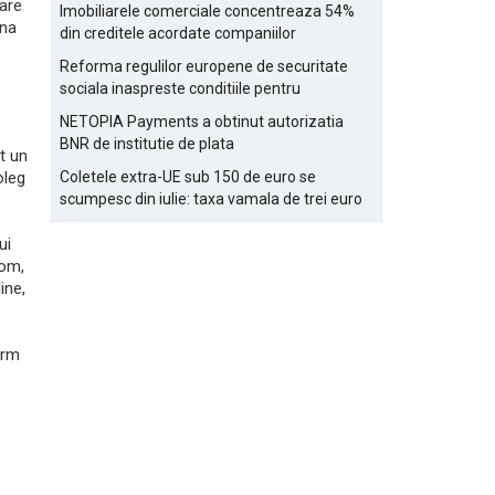
Bucurestiului
care
Imobiliarele comerciale concentreaza 54%
una
din creditele acordate companiilor
nefinanciare
Reforma regulilor europene de securitate
sociala inaspreste conditiile pentru
detasarea salariatilor
NETOPIA Payments a obtinut autorizatia
BNR de institutie de plata
t un
oleg
Coletele extra-UE sub 150 de euro se
scumpesc din iulie: taxa vamala de trei euro
pe articol, adaugata la taxa logistica
ui
com,
ine,
orm