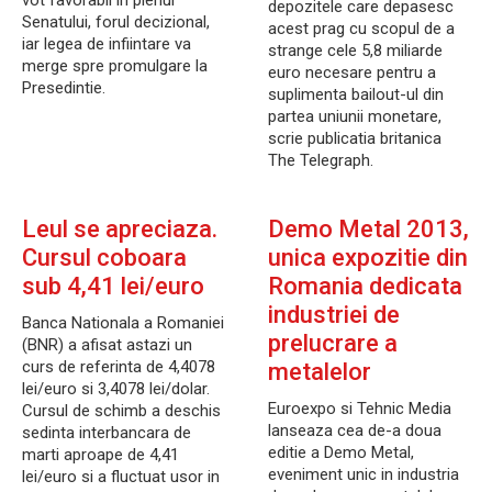
vot favorabil in plenul
depozitele care depasesc
Senatului, forul decizional,
acest prag cu scopul de a
iar legea de infiintare va
strange cele 5,8 miliarde
merge spre promulgare la
euro necesare pentru a
Presedintie.
suplimenta bailout-ul din
partea uniunii monetare,
scrie publicatia britanica
The Telegraph.
Leul se apreciaza.
Demo Metal 2013,
Cursul coboara
unica expozitie din
sub 4,41 lei/euro
Romania dedicata
industriei de
Banca Nationala a Romaniei
prelucrare a
(BNR) a afisat astazi un
curs de referinta de 4,4078
metalelor
lei/euro si 3,4078 lei/dolar.
Euroexpo si Tehnic Media
Cursul de schimb a deschis
lanseaza cea de-a doua
sedinta interbancara de
editie a Demo Metal,
marti aproape de 4,41
eveniment unic in industria
lei/euro si a fluctuat usor in