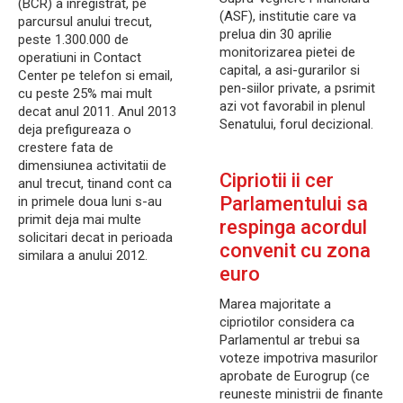
(BCR) a inregistrat, pe
(ASF), institutie care va
parcursul anului trecut,
prelua din 30 aprilie
peste 1.300.000 de
monitorizarea pietei de
operatiuni in Contact
capital, a asi-gurarilor si
Center pe telefon si email,
pen-siilor private, a psrimit
cu peste 25% mai mult
azi vot favorabil in plenul
decat anul 2011. Anul 2013
Senatului, forul decizional.
deja prefigureaza o
crestere fata de
dimensiunea activitatii de
Cipriotii ii cer
anul trecut, tinand cont ca
Parlamentului sa
in primele doua luni s-au
primit deja mai multe
respinga acordul
solicitari decat in perioada
convenit cu zona
similara a anului 2012.
euro
Marea majoritate a
cipriotilor considera ca
Parlamentul ar trebui sa
voteze impotriva masurilor
aprobate de Eurogrup (ce
reuneste ministrii de finante