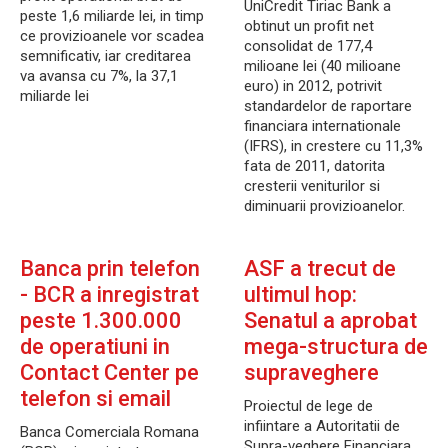
UniCredit Tiriac Bank a
peste 1,6 miliarde lei, in timp
obtinut un profit net
ce provizioanele vor scadea
consolidat de 177,4
semnificativ, iar creditarea
milioane lei (40 milioane
va avansa cu 7%, la 37,1
euro) in 2012, potrivit
miliarde lei
standardelor de raportare
financiara internationale
(IFRS), in crestere cu 11,3%
fata de 2011, datorita
cresterii veniturilor si
diminuarii provizioanelor.
Banca prin telefon
ASF a trecut de
- BCR a inregistrat
ultimul hop:
peste 1.300.000
Senatul a aprobat
de operatiuni in
mega-structura de
Contact Center pe
supraveghere
telefon si email
Proiectul de lege de
infiintare a Autoritatii de
Banca Comerciala Romana
Supra-veghere Financiara