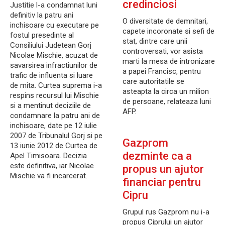
credinciosi
Justitie l-a condamnat luni
definitiv la patru ani
O diversitate de demnitari,
inchisoare cu executare pe
capete incoronate si sefi de
fostul presedinte al
stat, dintre care unii
Consiliului Judetean Gorj
controversati, vor asista
Nicolae Mischie, acuzat de
marti la mesa de intronizare
savarsirea infractiunilor de
a papei Francisc, pentru
trafic de influenta si luare
care autoritatile se
de mita. Curtea suprema i-a
asteapta la circa un milion
respins recursul lui Mischie
de persoane, relateaza luni
si a mentinut deciziile de
AFP.
condamnare la patru ani de
inchisoare, date pe 12 iulie
2007 de Tribunalul Gorj si pe
Gazprom
13 iunie 2012 de Curtea de
dezminte ca a
Apel Timisoara. Decizia
este definitiva, iar Nicolae
propus un ajutor
Mischie va fi incarcerat.
financiar pentru
Cipru
Grupul rus Gazprom nu i-a
propus Ciprului un ajutor