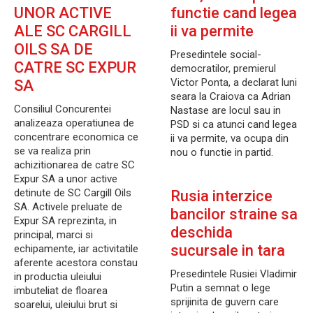
UNOR ACTIVE
functie cand legea
ALE SC CARGILL
ii va permite
OILS SA DE
Presedintele social-
CATRE SC EXPUR
democratilor, premierul
Victor Ponta, a declarat luni
SA
seara la Craiova ca Adrian
Consiliul Concurentei
Nastase are locul sau in
analizeaza operatiunea de
PSD si ca atunci cand legea
concentrare economica ce
ii va permite, va ocupa din
se va realiza prin
nou o functie in partid.
achizitionarea de catre SC
Expur SA a unor active
detinute de SC Cargill Oils
Rusia interzice
SA. Activele preluate de
bancilor straine sa
Expur SA reprezinta, in
deschida
principal, marci si
sucursale in tara
echipamente, iar activitatile
aferente acestora constau
Presedintele Rusiei Vladimir
in productia uleiului
Putin a semnat o lege
imbuteliat de floarea
sprijinita de guvern care
soarelui, uleiului brut si