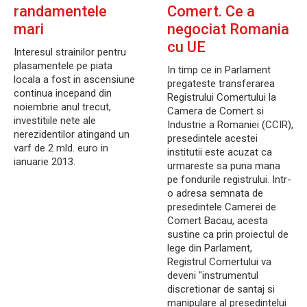
randamentele
Comert. Ce a
mari
negociat Romania
cu UE
Interesul strainilor pentru
plasamentele pe piata
In timp ce in Parlament
locala a fost in ascensiune
pregateste transferarea
continua incepand din
Registrului Comertului la
noiembrie anul trecut,
Camera de Comert si
investitiile nete ale
Industrie a Romaniei (CCIR),
nerezidentilor atingand un
presedintele acestei
varf de 2 mld. euro in
institutii este acuzat ca
ianuarie 2013.
urmareste sa puna mana
pe fondurile registrului. Intr-
o adresa semnata de
presedintele Camerei de
Comert Bacau, acesta
sustine ca prin proiectul de
lege din Parlament,
Registrul Comertului va
deveni "instrumentul
discretionar de santaj si
manipulare al presedintelui