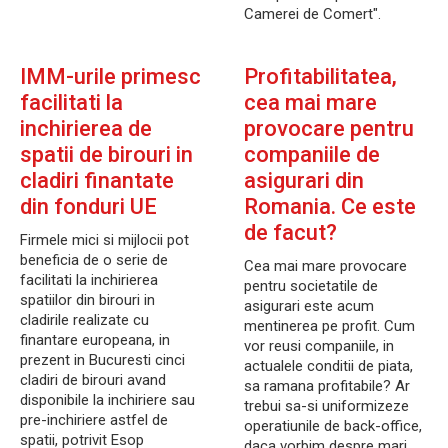
Camerei de Comert".
IMM-urile primesc
Profitabilitatea,
facilitati la
cea mai mare
inchirierea de
provocare pentru
spatii de birouri in
companiile de
cladiri finantate
asigurari din
din fonduri UE
Romania. Ce este
de facut?
Firmele mici si mijlocii pot
beneficia de o serie de
Cea mai mare provocare
facilitati la inchirierea
pentru societatile de
spatiilor din birouri in
asigurari este acum
cladirile realizate cu
mentinerea pe profit. Cum
finantare europeana, in
vor reusi companiile, in
prezent in Bucuresti cinci
actualele conditii de piata,
cladiri de birouri avand
sa ramana profitabile? Ar
disponibile la inchiriere sau
trebui sa-si uniformizeze
pre-inchiriere astfel de
operatiunile de back-office,
spatii, potrivit Esop
daca vorbim despre mari