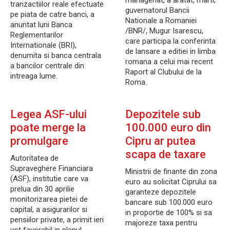
manageriat, a aratat, marti,
tranzactiilor reale efectuate
guvernatorul Bancii
pe piata de catre banci, a
Nationale a Romaniei
anuntat luni Banca
/BNR/, Mugur Isarescu,
Reglementarilor
care participa la conferinta
Internationale (BRI),
de lansare a editiei in limba
denumita si banca centrala
romana a celui mai recent
a bancilor centrale din
Raport al Clubului de la
intreaga lume.
Roma.
Legea ASF-ului
Depozitele sub
poate merge la
100.000 euro din
promulgare
Cipru ar putea
scapa de taxare
Autoritatea de
Supraveghere Financiara
Ministrii de finante din zona
(ASF), institutie care va
euro au solicitat Ciprului sa
prelua din 30 aprilie
garanteze depozitele
monitorizarea pietei de
bancare sub 100.000 euro
capital, a asigurarilor si
in proportie de 100% si sa
pensiilor private, a primit ieri
majoreze taxa pentru