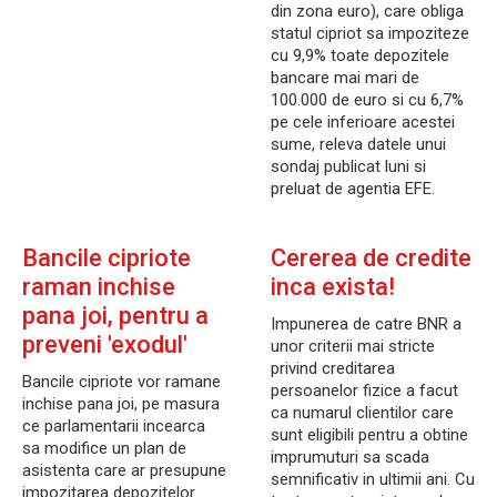
din zona euro), care obliga
statul cipriot sa impoziteze
cu 9,9% toate depozitele
bancare mai mari de
100.000 de euro si cu 6,7%
pe cele inferioare acestei
sume, releva datele unui
sondaj publicat luni si
preluat de agentia EFE.
Bancile cipriote
Cererea de credite
raman inchise
inca exista!
pana joi, pentru a
Impunerea de catre BNR a
preveni 'exodul'
unor criterii mai stricte
privind creditarea
Bancile cipriote vor ramane
persoanelor fizice a facut
inchise pana joi, pe masura
ca numarul clientilor care
ce parlamentarii incearca
sunt eligibili pentru a obtine
sa modifice un plan de
imprumuturi sa scada
asistenta care ar presupune
semnificativ in ultimii ani. Cu
impozitarea depozitelor