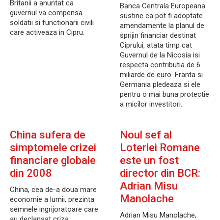
Britanii a anuntat ca
Banca Centrala Europeana
guvernul va compensa
sustine ca pot fi adoptate
soldatii si functionarii civili
amendamente la planul de
care activeaza in Cipru.
sprijin financiar destinat
Ciprului, atata timp cat
Guvernul de la Nicosia isi
respecta contributia de 6
miliarde de euro. Franta si
Germania pledeaza si ele
pentru o mai buna protectie
a micilor investitori.
China sufera de
Noul sef al
simptomele crizei
Loteriei Romane
financiare globale
este un fost
din 2008
director din BCR:
Adrian Misu
China, cea de-a doua mare
Manolache
economie a lumii, prezinta
semnele ingrijoratoare care
Adrian Misu Manolache,
au declansat criza