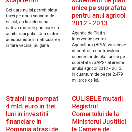
scapi ieftin
schemelor de plati
unice pe suprafata
Cei care nu isi permit plata
pentru anul agricol
taxei pe noua varianta de
calcul, au la indemana
2012 - 2013
cateva metode prin care sa
Agentia de Plati si
achite mai putin. Una dintre
Interventie pentru
acestea este inmatricularea
Agricultura (APIA) va incepe
in tara vecina, Bulgaria
decontarea contravalorii
schemelor de plati unice pe
suprafata /SAPS/ aferente
anului agricol 2012 - 2013,
in cuantum de peste 2,479
miliarde de lei.
Strainii au pompat
CULISELE mutarii
4 mld. euro in trei
Registrul
luni in investitii
Comertului de la
financiare in
Ministerul Justitiei
Romania atrasi de
la Camera de