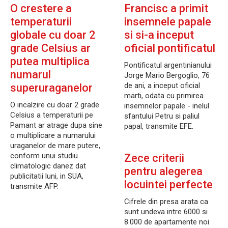
O crestere a
Francisc a primit
temperaturii
insemnele papale
globale cu doar 2
si si-a inceput
grade Celsius ar
oficial pontificatul
putea multiplica
Pontificatul argentinianului
numarul
Jorge Mario Bergoglio, 76
de ani, a inceput oficial
superuraganelor
marti, odata cu primirea
O incalzire cu doar 2 grade
insemnelor papale - inelul
Celsius a temperaturii pe
sfantului Petru si paliul
Pamant ar atrage dupa sine
papal, transmite EFE.
o multiplicare a numarului
uraganelor de mare putere,
conform unui studiu
Zece criterii
climatologic danez dat
pentru alegerea
publicitatii luni, in SUA,
locuintei perfecte
transmite AFP.
Cifrele din presa arata ca
sunt undeva intre 6000 si
8.000 de apartamente noi